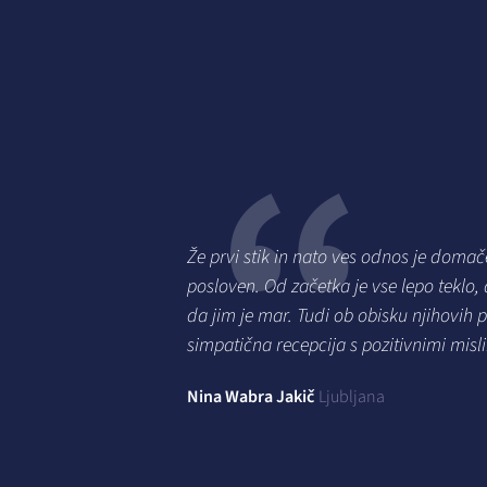
na
Že prvi stik in nato ves odnos je domače
nje
posloven. Od začetka je vse lepo teklo,
e
da jim je mar. Tudi ob obisku njihovih 
 po
simpatična recepcija s pozitivnimi misl
 se
Nina Wabra Jakič
Ljubljana
o