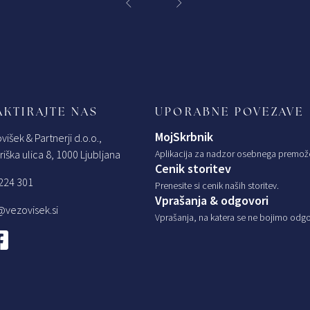
KTIRAJTE NAS
UPORABNE POVEZAVE
MojSkrbnik
višek & Partnerji d.o.o.,
iška ulica 8, 1000 Ljubljana
Aplikacija za nadzor osebnega premož
Cenik storitev
224 301
Prenesite si cenik naših storitev.
Vprašanja & odgovori
@vezovisek.si
Vprašanja, na katera se ne bojimo odgov