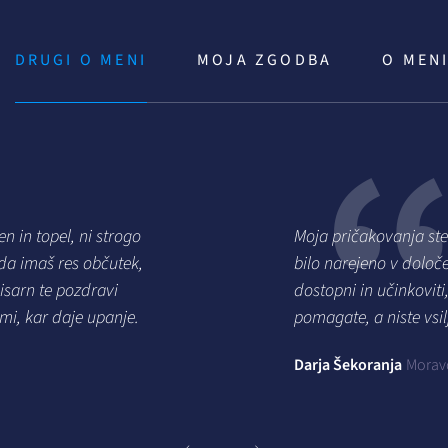
DRUGI O MENI
MOJA ZGODBA
O MEN
n in topel, ni strogo
Moja pričakovanja ste v
 da imaš res občutek,
bilo narejeno v določ
pisarn te pozdravi
dostopni in učinkovit
imi, kar daje upanje.
pomagate, a niste vsilj
Darja Šekoranja
Morav