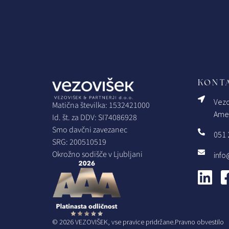
KONTA
.
h
Vezo
Matična številka: 1532421000
j.
Amer
Id. št. za DDV: SI74086928
Smo davčni zavezanec
051 
SRG: 200510519
a
Okrožno sodišče v Ljubljani
info
 vas
© 2026 VEZOVIŠEK, vse pravice pridržane.
Pravno obvestilo