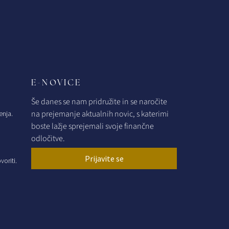
E-NOVICE
Še danes se nam pridružite in se naročite
na prejemanje aktualnih novic, s katerimi
enja.
boste lažje sprejemali svoje finančne
odločitve.
Prijavite se
oriti.