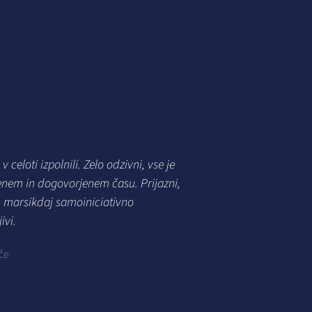
I
 celoti izpolnili. Zelo odzivni, vse je
enem in dogovorjenem času. Prijazni,
i, marsikdaj samoiniciativno
ivi.
če