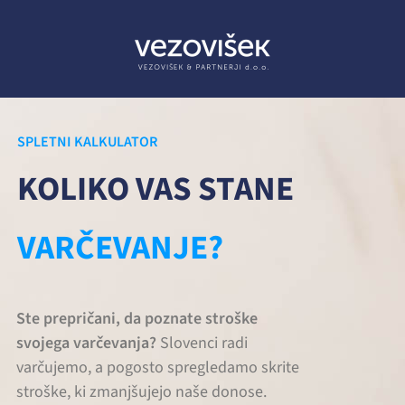
SPLETNI KALKULATOR
KOLIKO VAS STANE
VARČEVANJE?
Ste prepričani, da poznate stroške
svojega varčevanja?
Slovenci radi
varčujemo, a pogosto spregledamo skrite
stroške, ki zmanjšujejo naše donose.