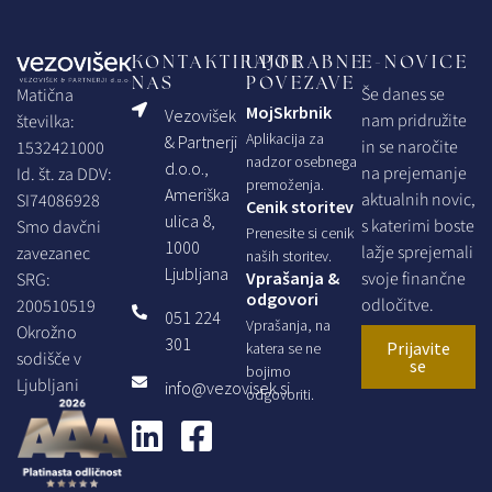
KONTAKTIRAJTE
UPORABNE
E-NOVICE
NAS
POVEZAVE
Še danes se
Matična
MojSkrbnik
Vezovišek
nam pridružite
številka:
Aplikacija za
& Partnerji
in se naročite
1532421000
nadzor osebnega
d.o.o.,
na prejemanje
Id. št. za DDV:
premoženja.
Ameriška
aktualnih novic,
SI74086928
Cenik storitev
ulica 8,
s katerimi boste
Smo davčni
Prenesite si cenik
1000
lažje sprejemali
zavezanec
naših storitev.
Ljubljana
Vprašanja &
svoje finančne
SRG:
odgovori
odločitve.
200510519
051 224
Vprašanja, na
Okrožno
301
Prijavite
katera se ne
sodišče v
se
bojimo
Ljubljani
info@vezovisek.si
odgovoriti.