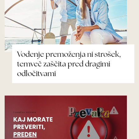
Vodenje premoženja ni strošek,
temveč zaščita pred dragimi
odločitvami