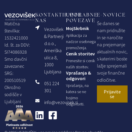
KONTAKTIRAJTE
UPORABNE
E-NOVICE
NAS
POVEZAVE
Še danes se
Matična
MojSkrbnik
Vezovišek
nam pridružite
številka:
Aplikacija za
& Partnerji
in se naročite
1532421000
nadzor osebnega
d.o.o.,
na prejemanje
Id. št. za DDV:
premoženja.
Ameriška
aktualnih novic,
SI74086928
Cenik storitev
ulica 8,
s katerimi boste
Smo davčni
Prenesite si cenik
1000
lažje sprejemali
zavezanec
naših storitev.
Ljubljana
Vprašanja &
svoje finančne
SRG:
odgovori
odločitve.
200510519
051 224
Vprašanja, na
Okrožno
301
Prijavite
katera se ne
sodišče v
se
bojimo
Ljubljani
info@vezovisek.si
odgovoriti.