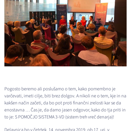
Pogosto beremo ali poslušamo o tem, kako pomembno je
varčevati, imeti cilje, biti brez dolgov. A nikoli ne o tem, kje in na
kakšen način začeti, da bo pot proti finančni zrelosti kar se da
enostavna … Čas je, da damo jasen odgovor, kako do tja priti in
to je: S POMOČJO SISTEMA 3-VD (sistem treh vreč denarja)!
Delavnica bo v četrtek, 14. novembra 2019, ob 17. uri, v