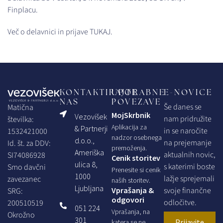
Finplacu.
Več o delavnici in prijave
TUKAJ
.
KONTAKTIRAJTE
UPORABNE
E-NOVICE
NAS
POVEZAVE
Še danes se
Matična
MojSkrbnik
Vezovišek
nam pridružite
številka:
Aplikacija za
& Partnerji
in se naročite
1532421000
nadzor osebnega
d.o.o.,
na prejemanje
Id. št. za DDV:
premoženja.
Ameriška
aktualnih novic,
SI74086928
Cenik storitev
ulica 8,
s katerimi boste
Smo davčni
Prenesite si cenik
1000
lažje sprejemali
zavezanec
naših storitev.
Ljubljana
Vprašanja &
svoje finančne
SRG:
odgovori
odločitve.
200510519
051 224
Vprašanja, na
Okrožno
301
Prijavite
katera se ne