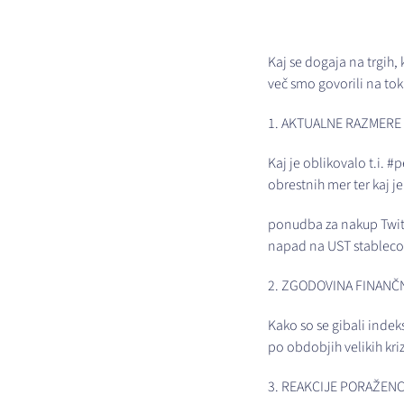
Kaj se dogaja na trgih,
več smo govorili na to
1. AKTUALNE RAZMERE
Kaj je oblikovalo t.i. #
obrestnih mer ter kaj j
ponudba za nakup Twitte
napad na UST stablecoi
2. ZGODOVINA FINANČN
Kako so se gibali indek
po obdobjih velikih kri
3. REAKCIJE PORAŽEN