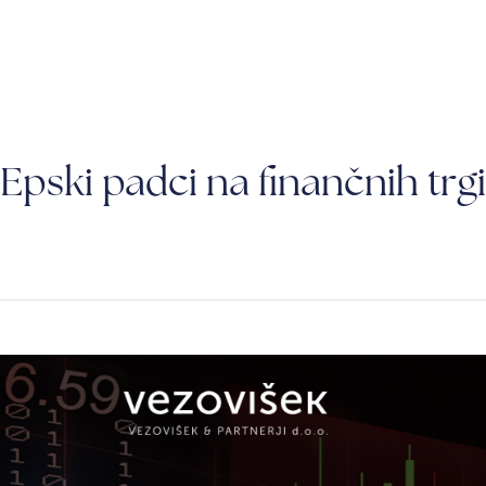
og
O nas
Cenik
Epski padci na finančnih trgi