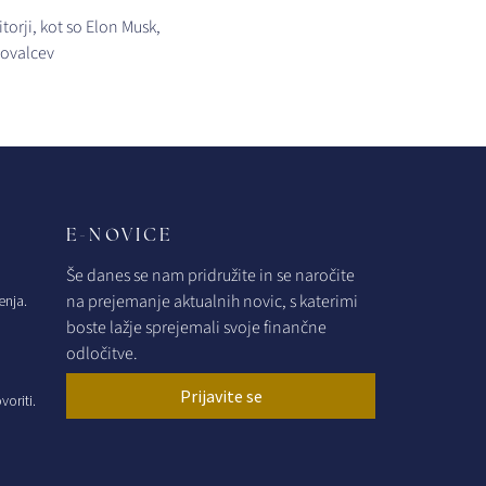
torji, kot so Elon Musk,
govalcev
E-NOVICE
Še danes se nam pridružite in se naročite
na prejemanje aktualnih novic, s katerimi
enja.
boste lažje sprejemali svoje finančne
odločitve.
Prijavite se
oriti.