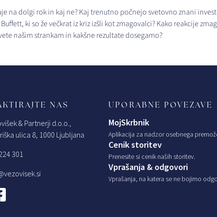
uje na dolgi rok in kaj ne? Kaj trenutno počnejo svetovno znani investi
uffett, ki so že večkrat iz kriz izšli kot zmagovalci? Kako reakcije zma
ete našim strankam in kakšne rezultate dosegamo?
KTIRAJTE NAS
UPORABNE POVEZAVE
MojSkrbnik
višek & Partnerji d.o.o.,
iška ulica 8, 1000 Ljubljana
Aplikacija za nadzor osebnega premož
Cenik storitev
224 301
Prenesite si cenik naših storitev.
Vprašanja & odgovori
@vezovisek.si
Vprašanja, na katera se ne bojimo odgov