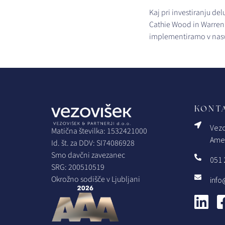
Kaj pri investiranju del
Cathie Wood in Warren B
implementiramo v nasv
KONTA
Vezo
Matična številka: 1532421000
Amer
Id. št. za DDV: SI74086928
Smo davčni zavezanec
051 
SRG: 200510519
Okrožno sodišče v Ljubljani
info