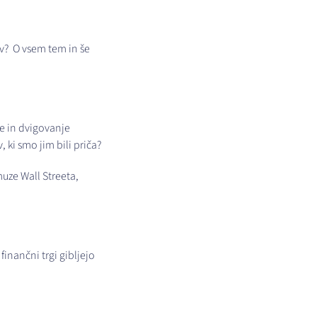
ev? O vsem tem in še
ke in dvigovanje
 ki smo jim bili priča?
muze Wall Streeta,
finančni trgi gibljejo