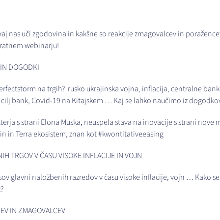
 kaj nas uči zgodovina in kakšne so reakcije zmagovalcev in poraženc
kratnem webinarju!
 IN DOGODKI
perfectstorm na trgih? rusko ukrajinska vojna, inflacija, centralne ban
e cilj bank, Covid-19 na Kitajskem … Kaj se lahko naučimo iz dogodkov,
rja s strani Elona Muska, neuspela stava na inovacije s strani nove 
n in Terra ekosistem, znan kot #kwontitativeeasing
IH TRGOV V ČASU VISOKE INFLACIJE IN VOJN
sov glavni naložbenih razredov v času visoke inflacije, vojn … Kako se 
z?
CEV IN ZMAGOVALCEV