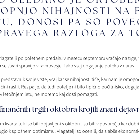
TOPNJO NIHAJNOSTI NA
TU, DONOSI PA SO POVE
 PRAVEGA RAZLOGA ZA T
 vlagatelji po poletnem predahu v mesecu septembru vračajo na trge,
se stvari spravijo v ravnovesje. Tako vsaj dogajanje poteka v naravi.
n predstavnik svoje vrste, vsaj kar se nihajnosti tiče, kar nam je omogo
čini rastli. Res pa je, da tudi poletje ni bilo tipično počitniško, dogaj
vsaj v letošnjem letu, ne moremo kaj dosti pomagati.
inančnih trgih oktobra krojili znani dejavn
em kvartalu, ki so bili objavljeni v oktobru, so bili v povprečju kar dob
glo k splošnem optimizmu. Vlagatelji so ocenili, da slabše ekonomsk