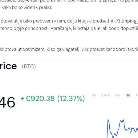
iptovaluta da, vendar po pravilih in pod nadzorom države, ali to pom
kako bo to videti v praksi.
iptovalut je tako predvsem v tem, da je kitajski predsednik Xi Jinping j
tehnologijo prihodnosti. Vprašanje, ki ostaja pa je, ali bodo dopustil
kriptovalut optimizem, ki so ga vlagatelji v kriptosvet kar dobro izkorist