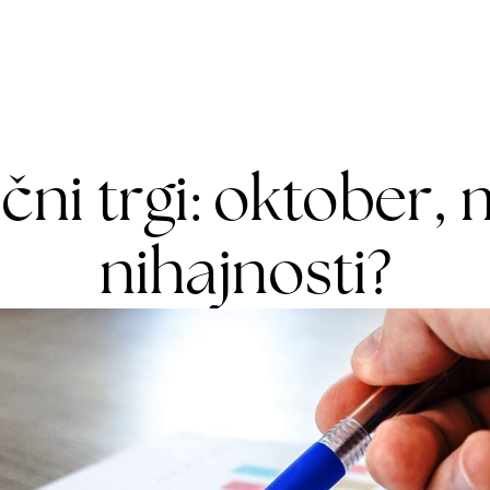
og
O nas
Cenik
čni trgi: oktober,
nihajnosti?