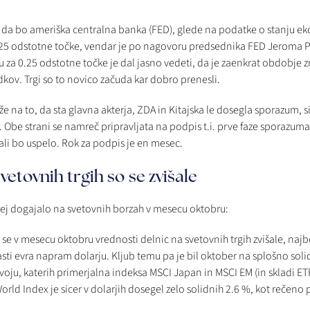
a, da bo ameriška centralna banka (FED), glede na podatke o stanju ek
25 odstotne točke, vendar je po nagovoru predsednika FED Jeroma P
 za 0.25 odstotne točke je dal jasno vedeti, da je zaenkrat obdobje 
ov. Trgi so to novico začuda kar dobro prenesli.
že na to, da sta glavna akterja, ZDA in Kitajska le dosegla sporazum, 
 Obe strani se namreč pripravljata na podpis t.i. prve faze sporazum
ali bo uspelo. Rok za podpis je en mesec.
vetovnih trgih so se zvišale
rej dogajalo na svetovnih borzah v mesecu oktobru:
 v mesecu oktobru vrednosti delnic na svetovnih trgih zvišale, najbolj 
sti evra napram dolarju. Kljub temu pa je bil oktober na splošno soli
ju, katerih primerjalna indeksa MSCI Japan in MSCI EM (in skladi ETF, 
rld Index je sicer v dolarjih dosegel zelo solidnih 2.6 %, kot rečeno pa