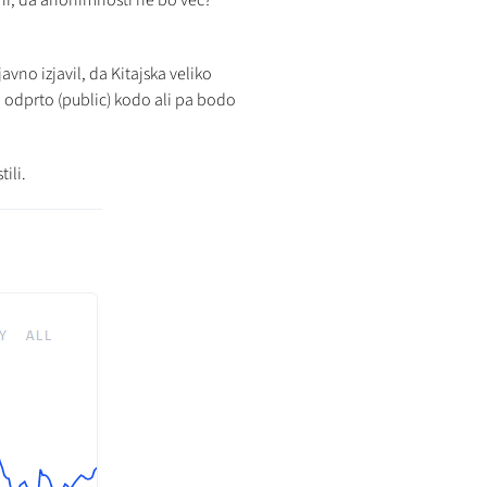
eni, da anonimnosti ne bo več?
avno izjavil, da Kitajska veliko
i odprto (public) kodo ali pa bodo
ili.