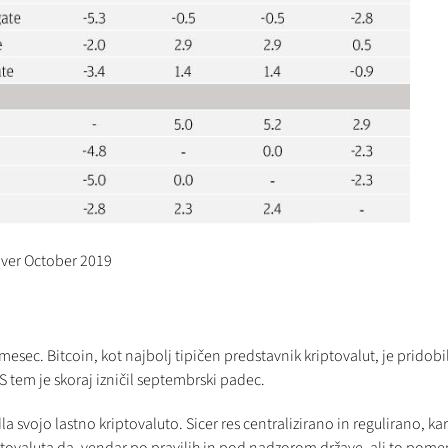
over October 2019
esec. Bitcoin, kot najbolj tipičen predstavnik kriptovalut, je pridobil
 S tem je skoraj izničil septembrski padec.
a svojo lastno kriptovaluto. Sicer res centralizirano in regulirano, ka