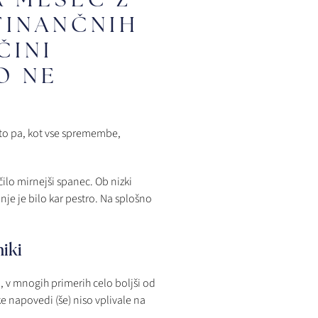
 FINANČNIH
ČINI
O NE
 to pa, kot vse spremembe,
čilo mirnejši spanec. Ob nizki
anje je bilo kar pestro. Na splošno
iki
ri, v mnogih primerih celo boljši od
e napovedi (še) niso vplivale na