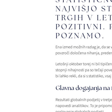
NAJVIŠJO S
TRGIH V LE
POZITIVNI.
POZNAMO.
Ena izmed možnih razlag je, da se
povzroči določena nihanja, preden 
Letošnji oktober torej ni bil tipiče
stopnji nihajnosti pa so tečaji pove
bi lahko rekli, da si s statistiko, 
Glavna dogajanja na f
Rezultati globalnih podjetij v tretj
napovedi analitikov. To je pripomo
poslovanje globalnih podjetij.