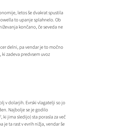
onomije, letos še dvakrat spustila
owella to upanje splahnelo. Ob
zniževanja končano, če seveda ne
sicer delni, pa vendar je to močno
a, ki zadeva predvsem uvoz
v dolarjih. Evrski vlagatelji so jo
den. Najbolje se je godilo
ki jima sledijo) sta porasla za več
 je ta rast v evrih nižja, vendar še