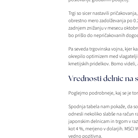
Trgi so sicer nastavili pričakovanj
obrestno mero zadolževanja po 0.
zadnjem znižanju v mesecu oktobru
bo prišlo do nepričakovanih dogodk
Pa seveda trgovinska vojna, kjer ka
okrepilo optimizem med vlagatelji.
kmetijskih pridelkov. Bomo videli, 
Vrednosti delnic na s
Poglejmo podrobneje, kaj se je to
Spodnja tabela nam pokaže, da so se
odnesli nekoliko slabše na račun ra
japonskim delnicam in trgom v razvo
kot 4 %, merjeno v dolarjih. MSCI Wo
vedno pozitivna.