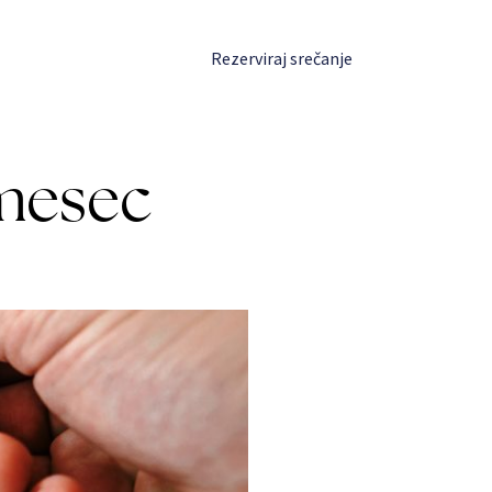
Prijava
Rezerviraj srečanje
 mesec