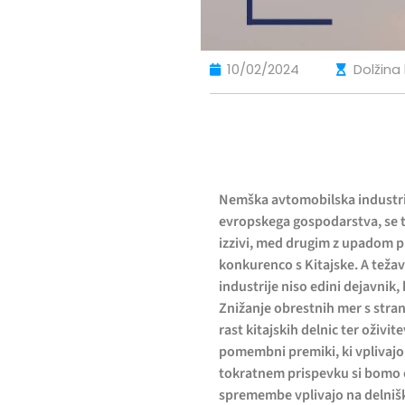
10/02/2024
Dolžina
Nemška avtomobilska industr
evropskega gospodarstva, se 
izzivi, med drugim z upadom pr
konkurenco s Kitajske. A tež
industrije niso edini dejavnik, 
Znižanje obrestnih mer s stra
rast kitajskih delnic ter oživit
pomembni premiki, ki vplivaj
tokratnem prispevku si bomo o
spremembe vplivajo na delnišk