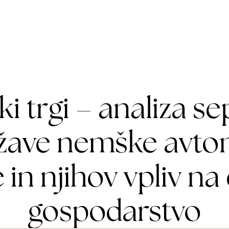
og
O nas
Cenik
ki trgi – analiza 
ežave nemške avto
e in njihov vpliv n
gospodarstvo