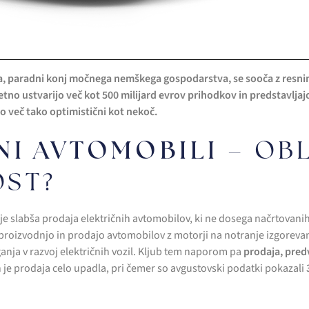
, paradni konj močnega nemškega gospodarstva, se sooča z resnim
no ustvarijo več kot 500 milijard evrov prihodkov in predstavljaj
o več tako optimistični kot nekoč.
NI AVTOMOBILI
– OBL
OST?
 je slabša prodaja električnih avtomobilov, ki ne dosega načrtovanih 
proizvodnjo in prodajo avtomobilov z motorji na notranje izgorevan
laganja v razvoj električnih vozil. Kljub tem naporom pa
prodaja, predv
h je prodaja celo upadla, pri čemer so avgustovski podatki pokazali