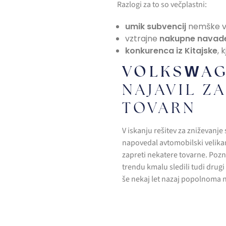
Razlogi za to so večplastni:
umik subvencij
nemške vl
vztrajne
nakupne navad
konkurenca iz Kitajske
, 
VOLKSWA
NAJAVIL Z
TOVARN
V iskanju rešitev za zniževanje 
napovedal avtomobilski velik
zapreti nekatere tovarne. Poz
trendu kmalu sledili tudi drugi 
še nekaj let nazaj popolnoma n