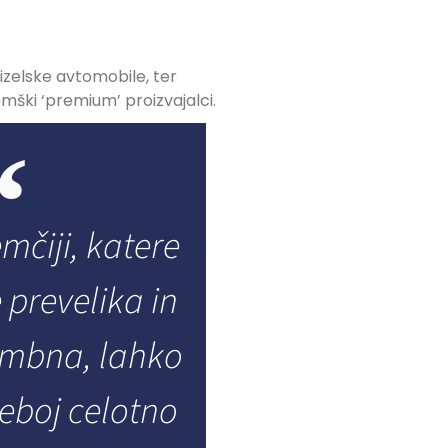
izelske avtomobile, ter
emški ‘premium’ proizvajalci.
mčiji, katere
 prevelika in
mbna, lahko
eboj celotno