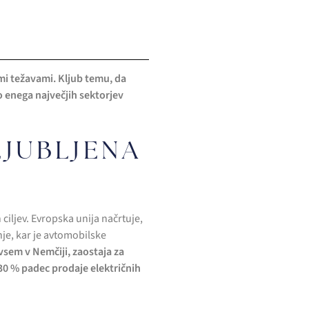
i težavami. Kljub temu, da
o enega največjih sektorjev
JUBLJENA
ciljev. Evropska unija načrtuje,
je, kar je avtomobilske
sem v Nemčiji, zaostaja za
30 % padec prodaje električnih