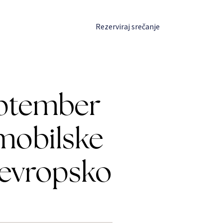
Prijava
Rezerviraj srečanje
september
mobilske
a evropsko