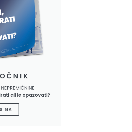
ROČNIK
V NEPREMIČNINE
irati ali le opazovati?
SI GA