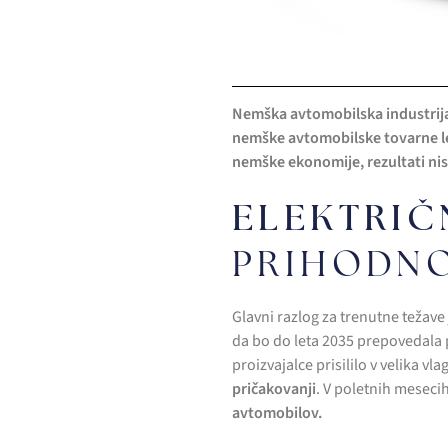
Nemška avtomobilska industrija
nemške avtomobilske tovarne let
nemške ekonomije, rezultati nis
ELEKTRIČ
PRIHODN
Glavni razlog za trenutne težave
da bo do leta 2035 prepovedala 
proizvajalce prisililo v velika v
pričakovanji
. V poletnih meseci
avtomobilov.