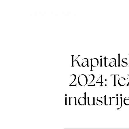
Mediji
Bl
Kapitals
2024: T
industrij