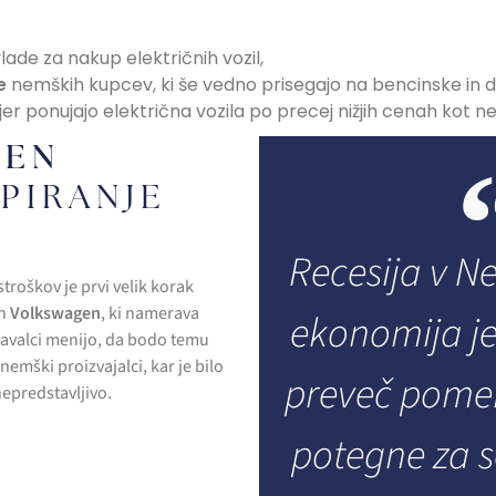
ade za nakup električnih vozil,
e
nemških kupcev, ki še vedno prisegajo na bencinske in d
kjer ponujajo električna vozila po precej nižjih cenah kot n
GEN
APIRANJE
Recesija v Ne
stroškov je prvi velik korak
an
Volkswagen
, ki namerava
ekonomija je
navalci menijo, da bodo temu
nemški proizvajalci, kar je bilo
preveč pome
epredstavljivo.
potegne za s