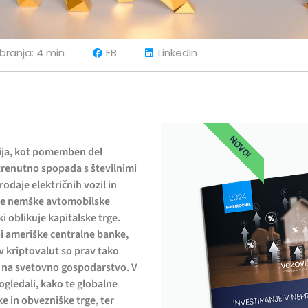
 branja: 4 min
FB
LinkedIn
NOVO!
ija, kot pomemben del
trenutno spopada s številnimi
odaje električnih vozil in
ave nemške avtomobilske
ki oblikuje kapitalske trge.
ni ameriške centralne banke,
ev kriptovalut so prav tako
o na svetovno gospodarstvo. V
gledali, kako te globalne
e in obvezniške trge, ter