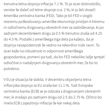
trenutna letna stopnja inflacije 7.1 %. To je sicer dobrodošlo,
vendar še daleč od letne stopnje cca. 2 %, ki jo želi doseči
Ameriška centralna banka (FED). Tako je bil FED v izogib
resnemu poškodovanju ameriške ekonomije prisiljen k hitremu
in odločnemu dvigovanju obrestnih mer za zadolževanje, ki po
zadnjem decembrskem dvigu za 0.5 % trenutno znaša od 4.25
do 4.5 %. Podatki z ameriškega trga dela pa kažejo, da je
stopnja nezaposlenosti še vedno na rekordno nizki ravni. To
sicer kaže na robustnost in odpornost ameriškega
gospodarstva, pomeni pa tudi, da bo FED nekoliko lažje sprejel
odločitve o nadaljnjem dvigovanju obrestnih mer, če bo to
potrebno.
V EU je situacija še slabša. V decembru objavljena letna
inflacijska stopnja za EU znaša kar 11.1 %. Tudi Evropska
centralna banka (ECB) se je odzvala z dvigovanjem obrestnih
mer, ki znašajo po zadnjem dvigu od 2.5 do 2.75 %. Očitno bo
imela ECB z zajezitvijo inflacije še kar nekaj dela.