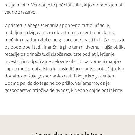
rastjo ni bilo. Vendar je to pač statistika, ki jo moramo jemati
vedno z rezervo.
V primeru slabega scenarija s ponovno rastjo inflacije,
nadaljnjim dvigovanjem obrestnih mer centralnih bank,
močnim upadom globalne gospodarske rasti in hujšo recesijo
pa bodo trpeli tudi finančni trgi, o tem ni dvoma. Hujša oblika
recesije pa prinaša tudi slabše rezultate podjetij, krčenje
investicij in odpuščanje delovne sile. To pa pomeni manjšo
kupno moč prebivalstva in posledično manjšo potrošnjo, kar
dodatno znižuje gospodarsko rast. Tako je krog sklenjen.
Upamo pa, da do tega ne bo prišlo. Verjamemo, da je
gospodarstvo trdoživa dejavnost, ki vedno najde pot iz krize.