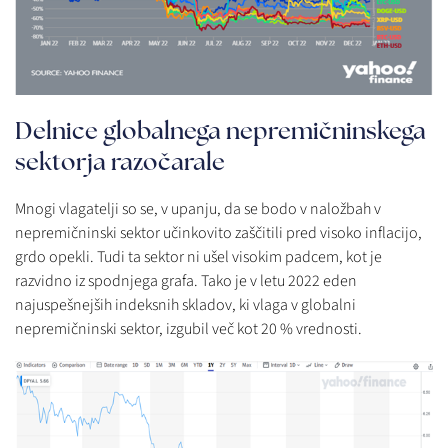
Delnice globalnega nepremičninskega
sektorja razočarale
Mnogi vlagatelji so se, v upanju, da se bodo v naložbah v
nepremičninski sektor učinkovito zaščitili pred visoko inflacijo,
grdo opekli. Tudi ta sektor ni ušel visokim padcem, kot je
razvidno iz spodnjega grafa. Tako je v letu 2022 eden
najuspešnejših indeksnih skladov, ki vlaga v globalni
nepremičninski sektor, izgubil več kot 20 % vrednosti.