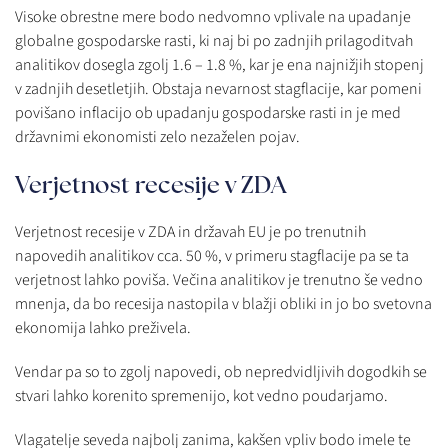
Visoke obrestne mere bodo nedvomno vplivale na upadanje
globalne gospodarske rasti, ki naj bi po zadnjih prilagoditvah
analitikov dosegla zgolj 1.6 – 1.8 %, kar je ena najnižjih stopenj
v zadnjih desetletjih. Obstaja nevarnost stagflacije, kar pomeni
povišano inflacijo ob upadanju gospodarske rasti in je med
državnimi ekonomisti zelo nezaželen pojav.
Verjetnost recesije v ZDA
Verjetnost recesije v ZDA in državah EU je po trenutnih
napovedih analitikov cca. 50 %, v primeru stagflacije pa se ta
verjetnost lahko poviša. Večina analitikov je trenutno še vedno
mnenja, da bo recesija nastopila v blažji obliki in jo bo svetovna
ekonomija lahko preživela.
Vendar pa so to zgolj napovedi, ob nepredvidljivih dogodkih se
stvari lahko korenito spremenijo, kot vedno poudarjamo.
Vlagatelje seveda najbolj zanima, kakšen vpliv bodo imele te