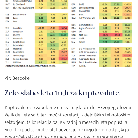
Vir: Bespoke
Zelo slabo leto tudi za kriptovalute
Kriptovalute so zabeležile enega najslabših let v svoji zgodovini.
Velik del leta so bile v močni korelaciji z delniškim tehnološkim
sektorjem, ta korelacija pa je v zadnjih mesecih leta popustila.
Analitiki padec kriptovalut povezujejo z nižjo likvidnostjo, ki jo
povzročajo višje obrestne mere in zaostrovanje monetarne