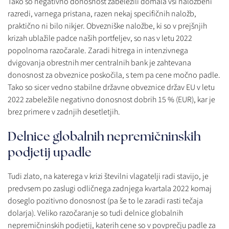
Tako so negativno donosnost zabeležili domala vsi naložbeni
razredi, varnega pristana, razen nekaj specifičnih naložb,
praktično ni bilo nikjer. Obvezniške naložbe, ki so v prejšnjih
krizah ublažile padce naših portfeljev, so nas v letu 2022
popolnoma razočarale. Zaradi hitrega in intenzivnega
dvigovanja obrestnih mer centralnih bank je zahtevana
donosnost za obveznice poskočila, s tem pa cene močno padle.
Tako so sicer vedno stabilne državne obveznice držav EU v letu
2022 zabeležile negativno donosnost dobrih 15 % (EUR), kar je
brez primere v zadnjih desetletjih.
Delnice globalnih nepremičninskih
podjetij upadle
Tudi zlato, na katerega v krizi številni vlagatelji radi stavijo, je
predvsem po zaslugi odličnega zadnjega kvartala 2022 komaj
doseglo pozitivno donosnost (pa še to le zaradi rasti tečaja
dolarja). Veliko razočaranje so tudi delnice globalnih
nepremičninskih podjetij, katerih cene so v povprečju padle za