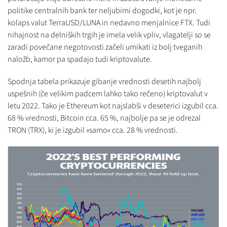
politike centralnih bank ter neljubimi dogodki, kot je npr.
kolaps valut TerraUSD/LUNA in nedavno menjalnice FTX. Tudi
nihajnost na delniških trgih je imela velik vpliv, vlagatelji so se
zaradi povečane negotovosti začeli umikati iz bolj tveganih
naložb, kamor pa spadajo tudi kriptovalute.
Spodnja tabela prikazuje gibanje vrednosti desetih najbolj
uspešnih (če velikim padcem lahko tako rečeno) kriptovalut v
letu 2022. Tako je Ethereum kot najslabši v deseterici izgubil cca.
68 % vrednosti, Bitcoin cca. 65 %, najbolje pa se je odrezal
TRON (TRX), ki je izgubil »samo« cca. 28 % vrednosti.