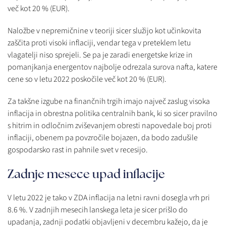
več kot 20 % (EUR).
Naložbe v nepremičnine v teoriji sicer služijo kot učinkovita
zaščita proti visoki inflaciji, vendar tega v preteklem letu
vlagatelji niso sprejeli. Se pa je zaradi energetske krize in
pomanjkanja energentov najbolje odrezala surova nafta, katere
cene so v letu 2022 poskočile več kot 20 % (EUR).
Za takšne izgube na finančnih trgih imajo največ zaslug visoka
inflacija in obrestna politika centralnih bank, ki so sicer pravilno
s hitrim in odločnim zviševanjem obresti napovedale boj proti
inflaciji, obenem pa povzročile bojazen, da bodo zadušile
gospodarsko rast in pahnile svet v recesijo.
Zadnje mesece upad inflacije
V letu 2022 je tako v ZDA inflacija na letni ravni dosegla vrh pri
8.6 %. V zadnjih mesecih lanskega leta je sicer prišlo do
upadanja, zadnji podatki objavljeni v decembru kažejo, da je