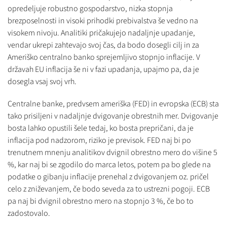
opredeljuje robustno gospodarstvo, nizka stopnja
brezposelnosti in visoki prihodki prebivalstva še vedno na
visokem nivoju. Analitiki pričakujejo nadaljnje upadanje,
vendar ukrepi zahtevajo svoj čas, da bodo dosegli cilj in za
Ameriško centralno banko sprejemljivo stopnjo inflacije. V
državah EU inflacija še ni v fazi upadanja, upajmo pa, da je
dosegla vsaj svoj vrh.
Centralne banke, predvsem ameriška (FED) in evropska (ECB) sta
tako prisiljeni v nadaljnje dvigovanje obrestnih mer. Dvigovanje
bosta lahko opustili šele tedaj, ko bosta prepričani, da je
inflacija pod nadzorom, riziko je previsok. FED naj bi po
trenutnem mnenju analitikov dvignil obrestno mero do višine 5
%, kar naj bi se zgodilo do marca letos, potem pa bo glede na
podatke o gibanju inflacije prenehal z dvigovanjem oz. pričel
celo z zniževanjem, če bodo seveda za to ustrezni pogoji. ECB
pa naj bi dvignil obrestno mero na stopnjo 3 %, če bo to
zadostovalo.