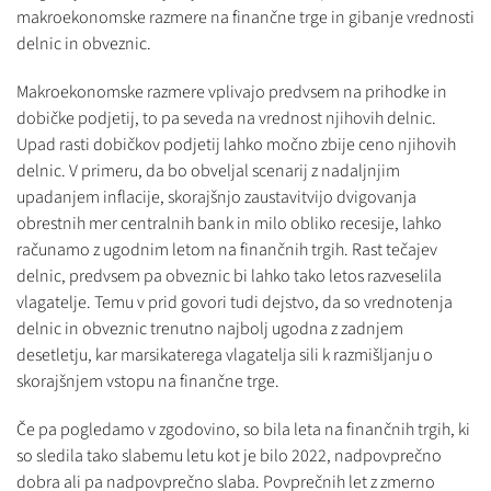
makroekonomske razmere na finančne trge in gibanje vrednosti
delnic in obveznic.
Makroekonomske razmere vplivajo predvsem na prihodke in
dobičke podjetij, to pa seveda na vrednost njihovih delnic.
Upad rasti dobičkov podjetij lahko močno zbije ceno njihovih
delnic. V primeru, da bo obveljal scenarij z nadaljnjim
upadanjem inflacije, skorajšnjo zaustavitvijo dvigovanja
obrestnih mer centralnih bank in milo obliko recesije, lahko
računamo z ugodnim letom na finančnih trgih. Rast tečajev
delnic, predvsem pa obveznic bi lahko tako letos razveselila
vlagatelje. Temu v prid govori tudi dejstvo, da so vrednotenja
delnic in obveznic trenutno najbolj ugodna z zadnjem
desetletju, kar marsikaterega vlagatelja sili k razmišljanju o
skorajšnjem vstopu na finančne trge.
Če pa pogledamo v zgodovino, so bila leta na finančnih trgih, ki
so sledila tako slabemu letu kot je bilo 2022, nadpovprečno
dobra ali pa nadpovprečno slaba. Povprečnih let z zmerno