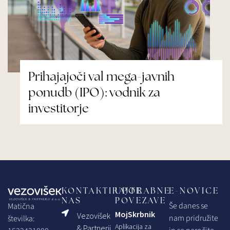
Prihajajoči val mega-javnih
ponudb (IPO): vodnik za
investitorje
KONTAKTIRAJTE
UPORABNE
E-NOVICE
NAS
POVEZAVE
Še danes se
Matična
MojSkrbnik
Vezovišek
nam pridružite
številka:
Aplikacija za
& Partnerji