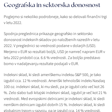
Geografska in sektorska donosnost
Poglejmo si nekoliko podrobneje, kako so delovali finančni trgi
v letu 2022.
Spodnja preglednica prikazuje geografsko in sektorsko
donosnost indeksnih skladov po naložbenih razredih v letu
2022. V preglednici so vrednosti podane v dolarjih (USD).
Merjeno v EUR so rezultati boljši, USD je namreč napram EUR v
letu 2022 pridobil cca. 6.6 % vrednosti. Za boljšo predstavo
bomo v nadaljevanju rezultate podajali v EUR.
Indeksni sklad, ki sledi ameriškemu indeksu S&P 500, je tako
izgubil cca. 12 % vrednosti. Ameriški tehnološki indeks Nasdaq
100 oz. indeksni sklad, ki mu sledi, pa je izgubil celo več kot 26
%. Zelo slabo tudi kitajski indeksni sklad, izgubil je več kot 21 %
vrednosti. Med evropskimi delnicami je indeksni sklad, ki sledi
nemškim delnicam izgubil dobrih 15 %. Indeksni sklad, ki sledi
globalnim trgom v razvoju, pa je izgubil cca. 14 % vrednosti.