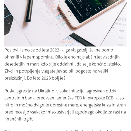
Poslovili smo se od leta 2022, ki ga vlagatelji žal ne bomo
ohranili v lepem spominu. Bilo je eno najslabših let v zadnjih
desetletjih in marsikdo si je oddahnil, da se je končno izteklo.
Živci in potrpljenje vlagateljev so bili pogosto na veliki
preizkušnji. Bo leto 2023 boljše?
Ruska agresija na Ukrajino, visoka inflacija, agresiven odziv
centralnih bank, predvsem ameriške FED in evropske ECB, ki so
hitro in močno dvignile obrestne mere, energetska kriza in strah
pred recesijo vsekakor niso ustvarjali ugodnega okolja za rast na
finančnih trgih.