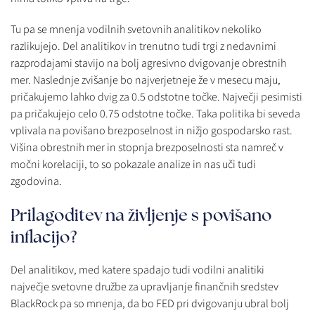
Tu pa se mnenja vodilnih svetovnih analitikov nekoliko
razlikujejo. Del analitikov in trenutno tudi trgi z nedavnimi
razprodajami stavijo na bolj agresivno dvigovanje obrestnih
mer. Naslednje zvišanje bo najverjetneje že v mesecu maju,
pričakujemo lahko dvig za 0.5 odstotne točke. Največji pesimisti
pa pričakujejo celo 0.75 odstotne točke. Taka politika bi seveda
vplivala na povišano brezposelnost in nižjo gospodarsko rast.
Višina obrestnih mer in stopnja brezposelnosti sta namreč v
močni korelaciji, to so pokazale analize in nas uči tudi
zgodovina.
Prilagoditev na življenje s povišano
inflacijo?
Del analitikov, med katere spadajo tudi vodilni analitiki
največje svetovne družbe za upravljanje finančnih sredstev
BlackRock pa so mnenja, da bo FED pri dvigovanju ubral bolj