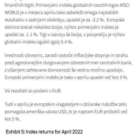
finančnih trgih. Primerjalni indeks globalnih razvitih trgov MSCI
WORLD je v mesecu aprilu tako zabeležil enega najslabših
rezultatov v zadnjem obdobju, upadel je za -3.2 %. Evropske
delnice tokrat nekoliko bolje, njihov primerjalni indeks je
upadel za -1.1 %. Trgi v razvoju še bolje, v povprečju je njihov
globalni indeks izgubil zgolj 0.4 %.
Vrednosti obveznic, zaradi rastoče inflacijske stopnje in strahu
pred agresivnejšim dvigovanjem obrestnih mer centralnih bank,
z višanjem zahtevane donosnosti še vedno močno upadajo.
Evropski primerjalni indeks je tako v aprilu upadel več kot 3 %.
Vsi rezultati so podani v EUR.
Tudi v aprilu je evropskim vlagateljem v dolarske naložbe zelo
pomagala ameriška valuta USD, ki je napram EUR pridobil več
kot 5 %.