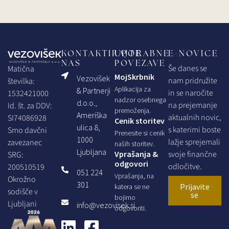
KONTAKTIRAJTE
UPORABNE
E-NOVICE
NAS
POVEZAVE
Še danes se
Matična
MojSkrbnik
Vezovišek
nam pridružite
številka:
Aplikacija za
& Partnerji
in se naročite
1532421000
nadzor osebnega
d.o.o.,
na prejemanje
Id. št. za DDV:
premoženja.
Ameriška
aktualnih novic,
SI74086928
Cenik storitev
ulica 8,
s katerimi boste
Smo davčni
Prenesite si cenik
1000
lažje sprejemali
zavezanec
naših storitev.
Ljubljana
Vprašanja &
svoje finančne
SRG:
odgovori
odločitve.
200510519
051 224
Vprašanja, na
Okrožno
301
Prijavite
katera se ne
sodišče v
se
bojimo
Ljubljani
info@vezovisek.si
odgovoriti.