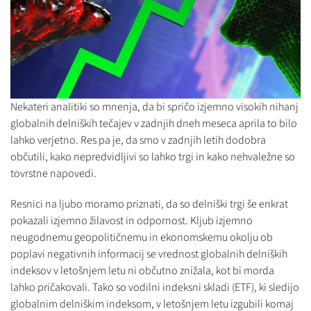
Nekateri analitiki so mnenja, da bi spričo izjemno visokih nihanj
globalnih delniških tečajev v zadnjih dneh meseca aprila to bilo
lahko verjetno. Res pa je, da smo v zadnjih letih dodobra
občutili, kako nepredvidljivi so lahko trgi in kako nehvaležne so
tovrstne napovedi.
Resnici na ljubo moramo priznati, da so delniški trgi še enkrat
pokazali izjemno žilavost in odpornost. Kljub izjemno
neugodnemu geopolitičnemu in ekonomskemu okolju ob
poplavi negativnih informacij se vrednost globalnih delniških
indeksov v letošnjem letu ni občutno znižala, kot bi morda
lahko pričakovali. Tako so vodilni indeksni skladi (ETF), ki sledijo
globalnim delniškim indeksom, v letošnjem letu izgubili komaj