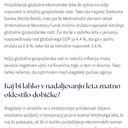
Poslabšanje globalne ekonomske slike že vpliva na nižje
napovedi o letošnji gospodarski rasti. Tako sta najprej Svetovna
banka (World Bank), nato pa še Mednarodni denarni sklad
(International Monetary Fund) močno znižala napovedi letošnje
globalne gospodarske rasti. Če sta še v začetku leta v januarju
napovedovala rast globalnega GDP-ja 4.4 %, sta ga v aprilu
znižala za 0.8 %, tako da so trenutne napovedi 3.6 %.
Nižja globalna gospodarska rast in rastoča inflacija imata
seveda negativen vpliv na finančne trge, o tem ni dvoma. Tako
lahko rečemo, da optimizem med vlagatelji počasi izginja.
Kaj bi lahko v nadaljevanju leta znatno
oklestilo dobičke?
Vlagatelji in analitiki so z nestrpnostjo pričakovali objavo
rezultatov podjetij in korporacij za prvi kvartal letošnjega leta, ki
naj bi pokazala, ali že in koliko poslabšanje ekonomskih razmer