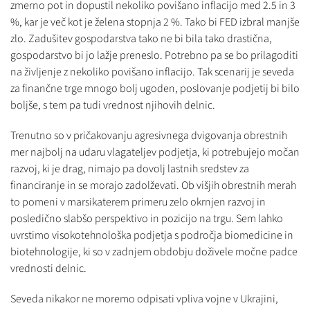
zmerno pot in dopustil nekoliko povišano inflacijo med 2.5 in 3
%, kar je več kot je želena stopnja 2 %. Tako bi FED izbral manjše
zlo. Zadušitev gospodarstva tako ne bi bila tako drastična,
gospodarstvo bi jo lažje preneslo. Potrebno pa se bo prilagoditi
na življenje z nekoliko povišano inflacijo. Tak scenarij je seveda
za finančne trge mnogo bolj ugoden, poslovanje podjetij bi bilo
boljše, s tem pa tudi vrednost njihovih delnic.
Trenutno so v pričakovanju agresivnega dvigovanja obrestnih
mer najbolj na udaru vlagateljev podjetja, ki potrebujejo močan
razvoj, ki je drag, nimajo pa dovolj lastnih sredstev za
financiranje in se morajo zadolževati. Ob višjih obrestnih merah
to pomeni v marsikaterem primeru zelo okrnjen razvoj in
posledično slabšo perspektivo in pozicijo na trgu. Sem lahko
uvrstimo visokotehnološka podjetja s področja biomedicine in
biotehnologije, ki so v zadnjem obdobju doživele močne padce
vrednosti delnic.
Seveda nikakor ne moremo odpisati vpliva vojne v Ukrajini,