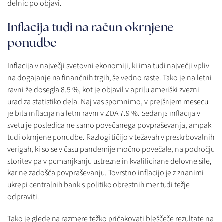
delnic po objavi.
Inflacija tudi na račun okrnjene
ponudbe
Inflacija v največji svetovni ekonomiji, ki ima tudi največji vpliv
na dogajanje na finančnih trgih, še vedno raste. Tako je na letni
ravni že dosegla 8.5 %, kot je objavil v aprilu ameriški zvezni
urad za statistiko dela. Naj vas spomnimo, v prejšnjem mesecu
je bila inflacija na letni ravni v ZDA 7.9 %. Sedanja inflacija v
svetu je posledica ne samo povečanega povpraševanja, ampak
tudi okrnjene ponudbe. Razlogi tičijo v težavah v preskrbovalnih
verigah, ki so se v času pandemije močno povečale, na področju
storitev pa v pomanjkanju ustrezne in kvalificirane delovne sile,
kar ne zadošča povpraševanju. Tovrstno inflacijo je z znanimi
ukrepi centralnih bank s politiko obrestnih mer tudi težje
odpraviti.
Tako je glede na razmere težko pričakovati bleščeče rezultate na