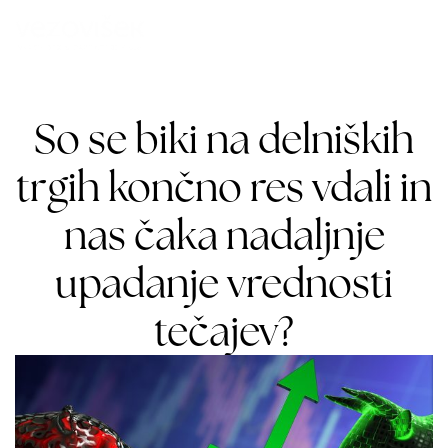
So se biki na delniških
trgih končno res vdali in
nas čaka nadaljnje
upadanje vrednosti
tečajev?