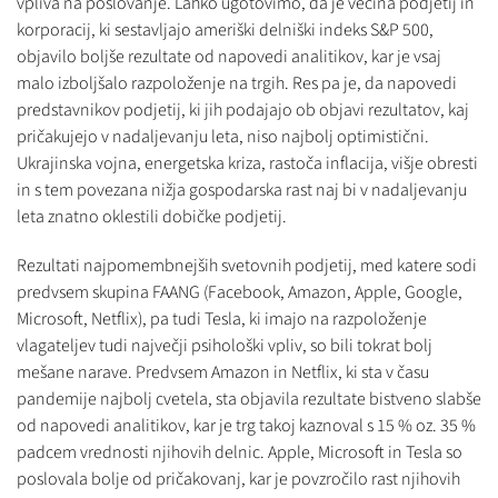
vpliva na poslovanje. Lahko ugotovimo, da je večina podjetij in
korporacij, ki sestavljajo ameriški delniški indeks S&P 500,
objavilo boljše rezultate od napovedi analitikov, kar je vsaj
malo izboljšalo razpoloženje na trgih. Res pa je, da napovedi
predstavnikov podjetij, ki jih podajajo ob objavi rezultatov, kaj
pričakujejo v nadaljevanju leta, niso najbolj optimistični.
Ukrajinska vojna, energetska kriza, rastoča inflacija, višje obresti
in s tem povezana nižja gospodarska rast naj bi v nadaljevanju
leta znatno oklestili dobičke podjetij.
Rezultati najpomembnejših svetovnih podjetij, med katere sodi
predvsem skupina FAANG (Facebook, Amazon, Apple, Google,
Microsoft, Netflix), pa tudi Tesla, ki imajo na razpoloženje
vlagateljev tudi največji psihološki vpliv, so bili tokrat bolj
mešane narave. Predvsem Amazon in Netflix, ki sta v času
pandemije najbolj cvetela, sta objavila rezultate bistveno slabše
od napovedi analitikov, kar je trg takoj kaznoval s 15 % oz. 35 %
padcem vrednosti njihovih delnic. Apple, Microsoft in Tesla so
poslovala bolje od pričakovanj, kar je povzročilo rast njihovih