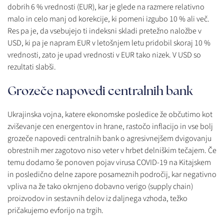
dobrih 6 % vrednosti (EUR), kar je glede na razmere relativno
malo in celo manj od korekcije, ki pomeni izgubo 10 % ali več.
Res pa je, da vsebujejo ti indeksni skladi pretežno naložbe v
USD, ki pa je napram EUR v letošnjem letu pridobil skoraj 10 %
vrednosti, zato je upad vrednosti v EUR tako nizek. V USD so
rezultati slabši.
Grozeče napovedi centralnih bank
Ukrajinska vojna, katere ekonomske posledice že občutimo kot
zviševanje cen energentov in hrane, rastočo inflacijo in vse bolj
grozeče napovedi centralnih bank o agresivnejšem dvigovanju
obrestnih mer zagotovo niso veter v hrbet delniškim tečajem. Če
temu dodamo še ponoven pojav virusa COVID-19 na Kitajskem
in posledično delne zapore posameznih področij, kar negativno
vpliva na že tako okrnjeno dobavno verigo (supply chain)
proizvodov in sestavnih delov iz daljnega vzhoda, težko
pričakujemo evforijo na trgih.