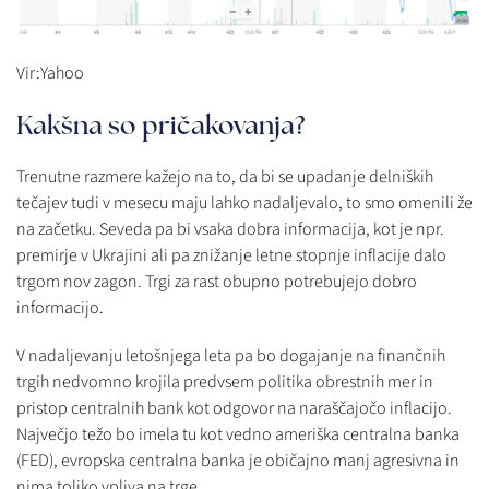
Vir:Yahoo
Kakšna so pričakovanja?
Trenutne razmere kažejo na to, da bi se upadanje delniških
tečajev tudi v mesecu maju lahko nadaljevalo, to smo omenili že
na začetku. Seveda pa bi vsaka dobra informacija, kot je npr.
premirje v Ukrajini ali pa znižanje letne stopnje inflacije dalo
trgom nov zagon. Trgi za rast obupno potrebujejo dobro
informacijo.
V nadaljevanju letošnjega leta pa bo dogajanje na finančnih
trgih nedvomno krojila predvsem politika obrestnih mer in
pristop centralnih bank kot odgovor na naraščajočo inflacijo.
Največjo težo bo imela tu kot vedno ameriška centralna banka
(FED), evropska centralna banka je običajno manj agresivna in
nima toliko vpliva na trge.