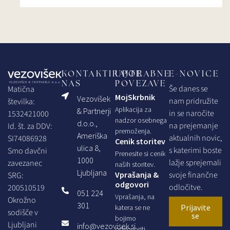
KONTAKTIRAJTE
UPORABNE
E-NOVICE
NAS
POVEZAVE
Še danes se
Matična
MojSkrbnik
Vezovišek
nam pridružite
številka:
Aplikacija za
& Partnerji
in se naročite
1532421000
nadzor osebnega
d.o.o.,
na prejemanje
Id. št. za DDV:
premoženja.
Ameriška
aktualnih novic,
SI74086928
Cenik storitev
ulica 8,
s katerimi boste
Smo davčni
Prenesite si cenik
1000
lažje sprejemali
zavezanec
naših storitev.
Ljubljana
Vprašanja &
svoje finančne
SRG:
odgovori
odločitve.
200510519
051 224
Vprašanja, na
Okrožno
301
Prijavite
katera se ne
sodišče v
se
bojimo
Ljubljani
info@vezovisek.si
odgovoriti.