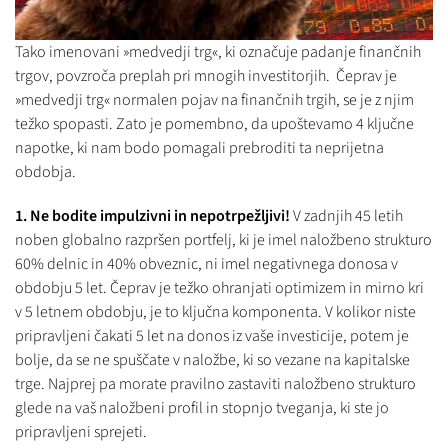
Tako imenovani »medvedji trg«, ki označuje padanje finančnih
trgov, povzroča preplah pri mnogih investitorjih. Čeprav je
»medvedji trg« normalen pojav na finančnih trgih, se je z njim
težko spopasti. Zato je pomembno, da upoštevamo 4 ključne
napotke, ki nam bodo pomagali prebroditi ta neprijetna
obdobja.
1. Ne bodite impulzivni in nepotrpežljivi!
V zadnjih 45 letih
noben globalno razpršen portfelj, ki je imel naložbeno strukturo
60% delnic in 40% obveznic, ni imel negativnega donosa v
obdobju 5 let. Čeprav je težko ohranjati optimizem in mirno kri
v 5 letnem obdobju, je to ključna komponenta. V kolikor niste
pripravljeni čakati 5 let na donos iz vaše investicije, potem je
bolje, da se ne spuščate v naložbe, ki so vezane na kapitalske
trge. Najprej pa morate pravilno zastaviti naložbeno strukturo
glede na vaš naložbeni profil in stopnjo tveganja, ki ste jo
pripravljeni sprejeti.