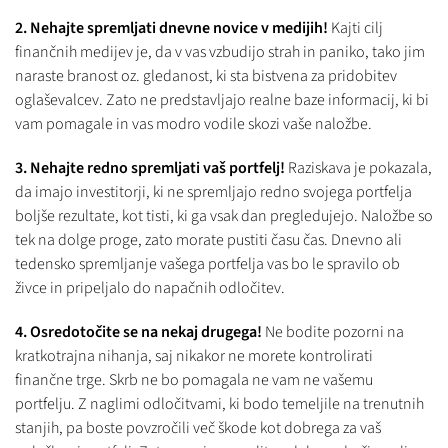
2. Nehajte spremljati dnevne novice v medijih!
Kajti cilj
finančnih medijev je, da v vas vzbudijo strah in paniko, tako jim
naraste branost oz. gledanost, ki sta bistvena za pridobitev
oglaševalcev. Zato ne predstavljajo realne baze informacij, ki bi
vam pomagale in vas modro vodile skozi vaše naložbe.
3. Nehajte redno spremljati vaš portfelj!
Raziskava je pokazala,
da imajo investitorji, ki ne spremljajo redno svojega portfelja
boljše rezultate, kot tisti, ki ga vsak dan pregledujejo. Naložbe so
tek na dolge proge, zato morate pustiti času čas. Dnevno ali
tedensko spremljanje vašega portfelja vas bo le spravilo ob
živce in pripeljalo do napačnih odločitev.
4. Osredotočite se na nekaj drugega!
Ne bodite pozorni na
kratkotrajna nihanja, saj nikakor ne morete kontrolirati
finančne trge. Skrb ne bo pomagala ne vam ne vašemu
portfelju. Z naglimi odločitvami, ki bodo temeljile na trenutnih
stanjih, pa boste povzročili več škode kot dobrega za vaš