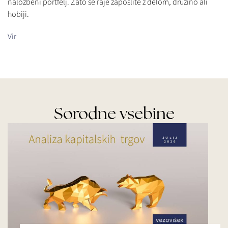
naložbeni portfelj. Zato se raje zaposlite z delom, družino ali
hobiji.
Vir
Sorodne vsebine