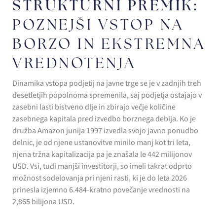
STRUKTURNI PREMIK:
POZNEJŠI VSTOP NA
BORZO IN EKSTREMNA
VREDNOTENJA
Dinamika vstopa podjetij na javne trge se je v zadnjih treh
desetletjih popolnoma spremenila, saj podjetja ostajajo v
zasebni lasti bistveno dlje in zbirajo večje količine
zasebnega kapitala pred izvedbo borznega debija. Ko je
družba Amazon junija 1997 izvedla svojo javno ponudbo
delnic, je od njene ustanovitve minilo manj kot tri leta,
njena tržna kapitalizacija pa je znašala le 442 milijonov
USD. Vsi, tudi manjši investitorji, so imeli takrat odprto
možnost sodelovanja pri njeni rasti, ki je do leta 2026
prinesla izjemno 6.484-kratno povečanje vrednosti na
2,865 bilijona USD.