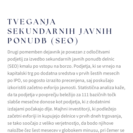
TVEGANJA
SEKUNDARNIH JAVNIH
PONUDB (SEO)
Drugi pomemben dejavnik je povezan z odločitvami
podjetij za izvedbo sekundarnih javnih ponudb delnic
(SEO) kmalu po vstopu na borzo. Podjetja, ki se vrnejo na
kapitalski trg po dodatna sredstva v prvih šestih mesecih
po IPO, so pogosto izrazito precenjena, saj poskušajo
izkoristiti začetno evforijo javnosti. Statistična analiza kaže,
da ta podjetja v povprečju beležijo za 111 bazičnih točk
slabše mesečne donose kot podjetja, ki z dodatnimi
izdajami počakajo dlje. Majhni investitorji, ki podležejo
začetni evforiji in kupujejo delnice v prvih dneh trgovanja,
se tako soočajo z veliko verjetnostjo, da bodo njihove
naložbe čez šest mesecev v globokem minusu, pri čemer se