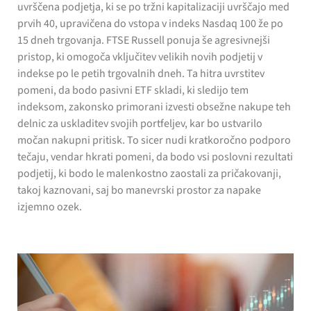
uvrščena podjetja, ki se po tržni kapitalizaciji uvrščajo med
prvih 40, upravičena do vstopa v indeks Nasdaq 100 že po
15 dneh trgovanja. FTSE Russell ponuja še agresivnejši
pristop, ki omogoča vključitev velikih novih podjetij v
indekse po le petih trgovalnih dneh. Ta hitra uvrstitev
pomeni, da bodo pasivni ETF skladi, ki sledijo tem
indeksom, zakonsko primorani izvesti obsežne nakupe teh
delnic za uskladitev svojih portfeljev, kar bo ustvarilo
močan nakupni pritisk. To sicer nudi kratkoročno podporo
tečaju, vendar hkrati pomeni, da bodo vsi poslovni rezultati
podjetij, ki bodo le malenkostno zaostali za pričakovanji,
takoj kaznovani, saj bo manevrski prostor za napake
izjemno ozek.