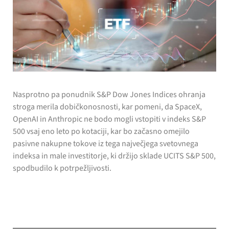
Nasprotno pa ponudnik S&P Dow Jones Indices ohranja
stroga merila dobičkonosnosti, kar pomeni, da SpaceX,
OpenAI in Anthropic ne bodo mogli vstopiti v indeks S&P
500 vsaj eno leto po kotaciji, kar bo začasno omejilo
pasivne nakupne tokove iz tega največjega svetovnega
indeksa in male investitorje, ki držijo sklade UCITS S&P 500,
spodbudilo k potrpežljivosti.