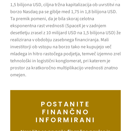
1,5 bilijona USD, ciljna tržna kapitalizacija ob uvrstitvi na
borzo Nasdaq pa se giblje med 1,75 in 1,8 bilijona USD.
Ta premik pomeni, da je bila skoraj celotna
eksponentna rast vrednosti (SpaceX je v zadnjem
desetletju zrasel z 10 milijard USD na 1,5 bilijona USD) že
realizirana v obdobju zasebnega financiranja. Mali
investitorji ob vstopu na borzo tako ne kupujejo več
mladega in hitro rastočega podjetja, temveč izjemno zrel
tehnološki in logistični konglomerat, pri katerem je
prostor za kratkoročno multiplikacijo vrednosti znatno
omejen.
POSTANITE
FINANČNO
INFORMIRANI