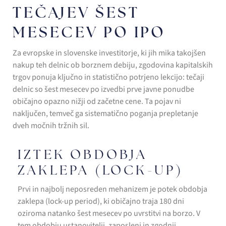
TEČAJEV ŠEST
MESECEV PO IPO
Za evropske in slovenske investitorje, ki jih mika takojšen
nakup teh delnic ob borznem debiju, zgodovina kapitalskih
trgov ponuja ključno in statistično potrjeno lekcijo: tečaji
delnic so šest mesecev po izvedbi prve javne ponudbe
običajno opazno nižji od začetne cene. Ta pojav ni
naključen, temveč ga sistematično poganja prepletanje
dveh močnih tržnih sil.
IZTEK OBDOBJA
ZAKLEPA (LOCK-UP)
Prvi in najbolj neposreden mehanizem je potek obdobja
zaklepa (lock-up period), ki običajno traja 180 dni
oziroma natanko šest mesecev po uvrstitvi na borzo. V
tem obdobju ustanovitelji, zaposleni in zgodnji