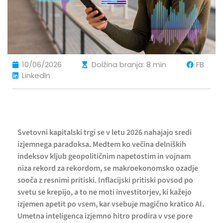
10/06/2026
Dolžina branja: 8 min
FB
LinkedIn
Svetovni kapitalski trgi se v letu 2026 nahajajo sredi
izjemnega paradoksa. Medtem ko večina delniških
indeksov kljub geopolitičnim napetostim in vojnam
niza rekord za rekordom, se makroekonomsko ozadje
sooča z resnimi pritiski. Inflacijski pritiski povsod po
svetu se krepijo, a to ne moti investitorjev, ki kažejo
izjemen apetit po vsem, kar vsebuje magično kratico AI.
Umetna inteligenca izjemno hitro prodira v vse pore