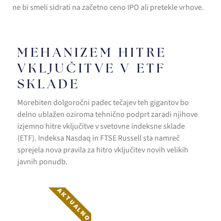
ne bi smeli sidrati na začetno ceno IPO ali pretekle vrhove.
MEHANIZEM HITRE
VKLJUČITVE V ETF
SKLADE
Morebiten dolgoročni padec tečajev teh gigantov bo
delno ublažen oziroma tehnično podprt zaradi njihove
izjemno hitre vključitve v svetovne indeksne sklade
(ETF). Indeksa Nasdaq in FTSE Russell sta namreč
sprejela nova pravila za hitro vključitev novih velikih
javnih ponudb.
AKTUALNO