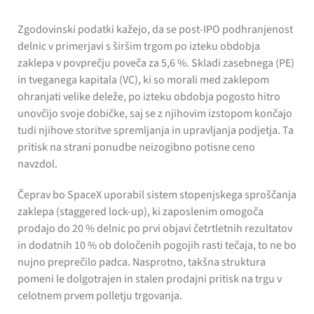
Zgodovinski podatki kažejo, da se post-IPO podhranjenost
delnic v primerjavi s širšim trgom po izteku obdobja
zaklepa v povprečju poveča za 5,6 %. Skladi zasebnega (PE)
in tveganega kapitala (VC), ki so morali med zaklepom
ohranjati velike deleže, po izteku obdobja pogosto hitro
unovčijo svoje dobičke, saj se z njihovim izstopom končajo
tudi njihove storitve spremljanja in upravljanja podjetja. Ta
pritisk na strani ponudbe neizogibno potisne ceno
navzdol.
Čeprav bo SpaceX uporabil sistem stopenjskega sproščanja
zaklepa (staggered lock-up), ki zaposlenim omogoča
prodajo do 20 % delnic po prvi objavi četrtletnih rezultatov
in dodatnih 10 % ob določenih pogojih rasti tečaja, to ne bo
nujno preprečilo padca. Nasprotno, takšna struktura
pomeni le dolgotrajen in stalen prodajni pritisk na trgu v
celotnem prvem polletju trgovanja.