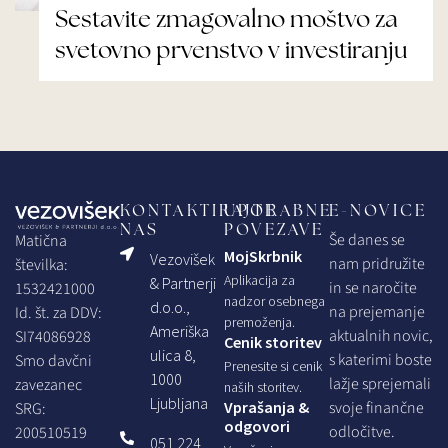
Sestavite zmagovalno moštvo za
svetovno prvenstvo v investiranju
KONTAKTIRAJTE
UPORABNE
E-NOVICE
NAS
POVEZAVE
Še danes se
Matična
MojSkrbnik
Vezovišek
nam pridružite
številka:
Aplikacija za
& Partnerji
in se naročite
1532421000
nadzor osebnega
d.o.o.,
na prejemanje
Id. št. za DDV:
premoženja.
Ameriška
aktualnih novic,
SI74086928
Cenik storitev
ulica 8,
s katerimi boste
Smo davčni
Prenesite si cenik
1000
lažje sprejemali
zavezanec
naših storitev.
Ljubljana
Vprašanja &
svoje finančne
SRG:
odgovori
odločitve.
200510519
051 224