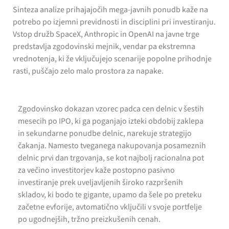
Sinteza analize prihajajočih mega-javnih ponudb kaže na
potrebo po izjemni previdnosti in disciplini pri investiranju.
Vstop družb SpaceX, Anthropic in OpenAI na javne trge
predstavlja zgodovinski mejnik, vendar pa ekstremna
vrednotenja, ki že vključujejo scenarije popolne prihodnje
rasti, puščajo zelo malo prostora za napake.
Zgodovinsko dokazan vzorec padca cen delnic v šestih
mesecih po IPO, ki ga poganjajo izteki obdobij zaklepa
in sekundarne ponudbe delnic, narekuje strategijo
čakanja. Namesto tveganega nakupovanja posameznih
delnic prvi dan trgovanja, se kot najbolj racionalna pot
za večino investitorjev kaže postopno pasivno
investiranje prek uveljavljenih široko razpršenih
skladov, ki bodo te gigante, upamo da šele po preteku
začetne evforije, avtomatično vključili v svoje portfelje
po ugodnejših, tržno preizkušenih cenah.