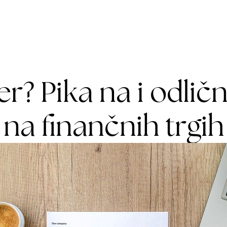
og
O nas
Cenik
? Pika na i odlič
na finančnih trgih