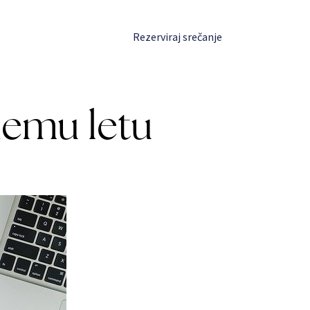
Prijava
Rezerviraj srečanje
nemu letu