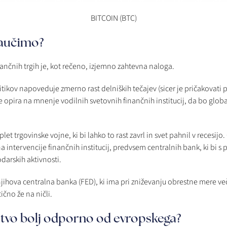
BITCOIN (BTC)
naučimo?
nčnih trgih je, kot rečeno, izjemno zahtevna naloga.
tikov napoveduje zmerno rast delniških tečajev (sicer je pričakovati pr
 opira na mnenje vodilnih svetovnih finančnih institucij, da bo glob
et trgovinske vojne, ki bi lahko to rast zavrl in svet pahnil v recesi
intervencije finančnih institucij, predvsem centralnih bank, ki bi s 
darskih aktivnosti.
njihova centralna banka (FED), ki ima pri zniževanju obrestne mere v
ično že na ničli.
tvo bolj odporno od evropskega?