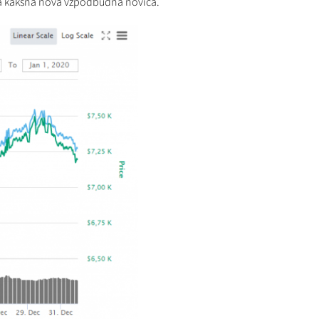
ebna kakšna nova vzpodbudna novica.