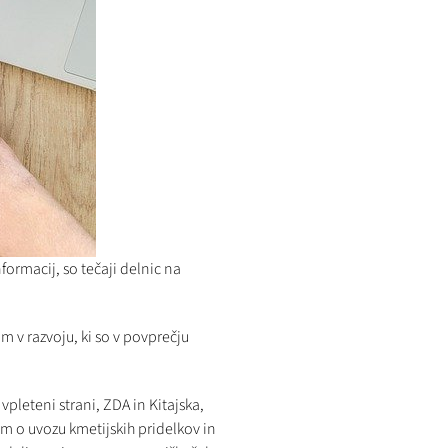
ormacij, so tečaji delnic na
om v razvoju, ki so v povprečju
vpleteni strani, ZDA in Kitajska,
em o uvozu kmetijskih pridelkov in