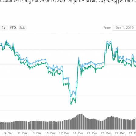
ot katerikoli drug naložbeni razred. Verjetno bi bila za preboj potr