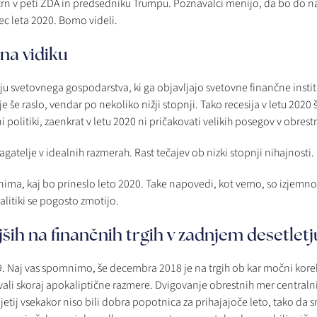
je trn v peti ZDA in predsedniku Trumpu. Poznavalci menijo, da bo do 
ec leta 2020. Bomo videli.
 na vidiku
ju svetovnega gospodarstva, ki ga objavljajo svetovne finančne instit
e še raslo, vendar po nekoliko nižji stopnji. Tako recesija v letu 2020 
ni politiki, zaenkrat v letu 2020 ni pričakovati velikih posegov v obres
gatelje v idealnih razmerah. Rast tečajev ob nizki stopnji nihajnosti.
nima, kaj bo prineslo leto 2020. Take napovedi, kot vemo, so izjemn
alitiki se pogosto zmotijo.
ših na finančnih trgih v zadnjem desetletj
. Naj vas spomnimo, še decembra 2018 je na trgih ob kar močni korek
vali skoraj apokaliptične razmere. Dvigovanje obrestnih mer centraln
etij vsekakor niso bili dobra popotnica za prihajajoče leto, tako da 