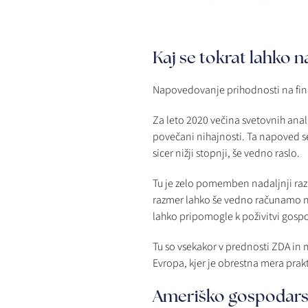
Kaj se tokrat lahko 
Napovedovanje prihodnosti na fina
Za leto 2020 večina svetovnih anali
povečani nihajnosti. Ta napoved se
sicer nižji stopnji, še vedno raslo.
Tu je zelo pomemben nadaljnji razpl
razmer lahko še vedno računamo na 
lahko pripomogle k poživitvi gospo
Tu so vsekakor v prednosti ZDA in 
Evropa, kjer je obrestna mera prakt
Ameriško gospodars