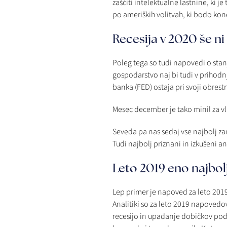
zaščiti intelektualne lastnine, ki 
po ameriških volitvah, ki bodo kon
Recesija v 2020 še ni
Poleg tega so tudi napovedi o stan
gospodarstvo naj bi tudi v prihodnj
banka (FED) ostaja pri svoji obrest
Mesec december je tako minil za vla
Seveda pa nas sedaj vse najbolj za
Tudi najbolj priznani in izkušeni an
Leto 2019 eno najbolj
Lep primer je napoved za leto 2019
Analitiki so za leto 2019 napovedo
recesijo in upadanje dobičkov podj