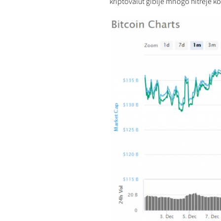
kriptovalut giblje mnogo hitreje k