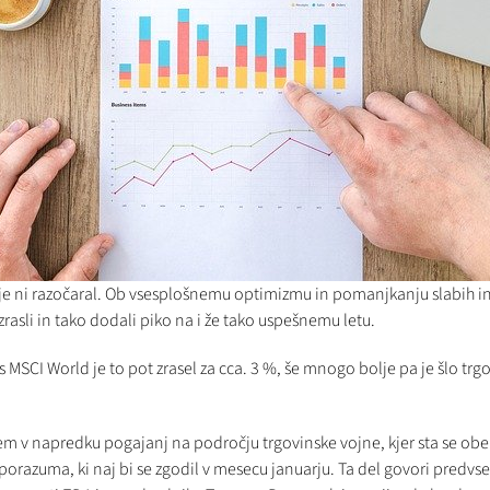
e ni razočaral. Ob vsesplošnemu optimizmu in pomanjkanju slabih inf
rasli in tako dodali piko na i že tako uspešnemu letu.
s MSCI World je to pot zrasel za cca. 3 %, še mnogo bolje pa je šlo trg
sem v napredku pogajanj na področju trgovinske vojne, kjer sta se obe 
porazuma, ki naj bi se zgodil v mesecu januarju. Ta del govori predvs