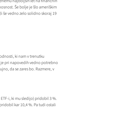
 enemu najboljših let na finančnih
nosnost. Še bolje je šlo ameriškim
li še vedno zelo solidno skoraj 19
odnosti, ki nam v trenutku
o je pri napovedih vedno potrebno
nujno, da se zares bo. Razmere, v
ETF-i, ki mu sledijo) pridobil 3 %.
pridobil kar 10,4 %. Pa tudi ostali