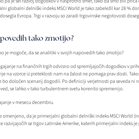
mo pa je šel razvoj dogodkov v nasprotno smer, tako da smo bili priča
alni globalni delniški indeks MSCI World je tako zabeležil kar 28 % do
 dosegla Evropa. Trgi v razvoju so zaradi trgovinske negotovosti doseg
napovedih tako zmotijo?
o je mogoče, da se analitiki v svojih napovedih tako zmotijo?
gajanje na finančnih trgih odvisno od spremljajočih dogodkov v prih
je na vzorce iz preteklosti nam na žalost ne pomaga prav dosti. Tak
 se bo določen scenarij dogodil. Po definiciji verjetnosti pa seveda ni 
ed, se lahko v tako turbulentnem svetu korenito spremenijo.
gajanje v mesecu decembru.
že omenjeno, da je primerjalni globalni delniški indeks MSCI World (in 
e razvijajočih se trgov Latinske Amerike, katerih primerjalni indeks je 