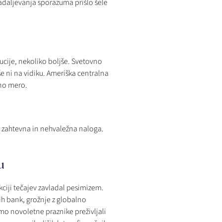
nadaljevanja sporazuma prišlo šele
ucije, nekoliko boljše. Svetovno
še ni na vidiku. Ameriška centralna
tno mero.
o zahtevna in nehvaležna naloga.
u
ciji tečajev zavladal pesimizem.
ih bank, grožnje z globalno
smo novoletne praznike preživljali