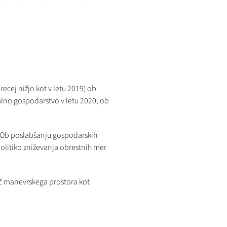
ecej nižjo kot v letu 2019) ob
alno gospodarstvo v letu 2020, ob
jo. Ob poslabšanju gospodarskih
politiko zniževanja obrestnih mer
eč manevrskega prostora kot