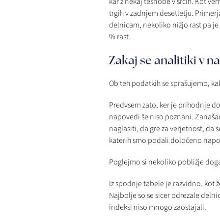
kar z nekaj tesnobe v srcih. Kot ve
trgih v zadnjem desetletju. Primerj
delnicam, nekoliko nižjo rast pa je
% rast.
Zakaj se analitiki v 
Ob teh podatkih se sprašujemo, kak
Predvsem zato, ker je prihodnje do
napovedi še niso poznani. Zanašan
naglasiti, da gre za verjetnost, da
katerih smo podali določeno napov
Poglejmo si nekoliko pobližje do
Iz spodnje tabele je razvidno, kot 
Najbolje so se sicer odrezale delnic
indeksi niso mnogo zaostajali.