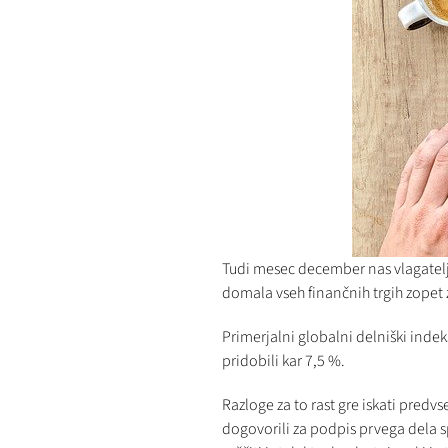
Tudi mesec december nas vlagatelj
domala vseh finančnih trgih zopet z
Primerjalni globalni delniški indek
pridobili kar 7,5 %.
Razloge za to rast gre iskati predv
dogovorili za podpis prvega dela s