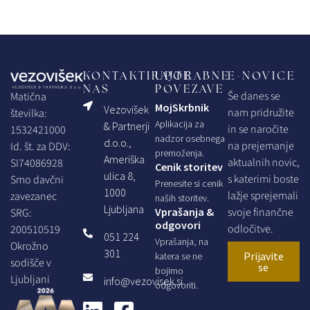
KONTAKTIRAJTE
UPORABNE
E-NOVICE
NAS
POVEZAVE
Še danes se
Matična
MojSkrbnik
Vezovišek
nam pridružite
številka:
Aplikacija za
& Partnerji
in se naročite
1532421000
nadzor osebnega
d.o.o.,
na prejemanje
Id. št. za DDV:
premoženja.
Ameriška
aktualnih novic,
SI74086928
Cenik storitev
ulica 8,
s katerimi boste
Smo davčni
Prenesite si cenik
1000
lažje sprejemali
zavezanec
naših storitev.
Ljubljana
Vprašanja &
svoje finančne
SRG:
odgovori
odločitve.
200510519
051 224
Vprašanja, na
Okrožno
301
Prijavite
katera se ne
sodišče v
se
bojimo
Ljubljani
info@vezovisek.si
odgovoriti.