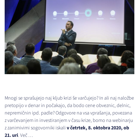
Mnogi se sprašujejo naj kljub krizi še varčujejo? In ali naj naložbe
pretopijo v denar in počakajo, da bodo cene obveznic, delnic,
nepremičnin ipd. padle? Odgovore na vsa vprašanja, povezana
z varčevanjem in investiranjem v času krize, bomo na webinarju
z zanimivimi sogovorniki iskali
v četrtek, 8. oktobra 2020, ob
21. uri
.
Več …