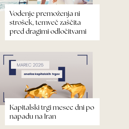
Vodenje premoženja ni
strošek, temveč zaščita
pred dragimi odločitvami
Kapitalski trgi mesec dni po
napadu na Iran