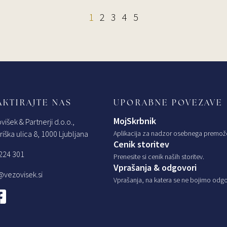
1
2
3
4
5
KTIRAJTE NAS
UPORABNE POVEZAVE
MojSkrbnik
višek & Partnerji d.o.o.,
iška ulica 8, 1000 Ljubljana
Aplikacija za nadzor osebnega premož
Cenik storitev
224 301
Prenesite si cenik naših storitev.
Vprašanja & odgovori
@vezovisek.si
Vprašanja, na katera se ne bojimo odgov