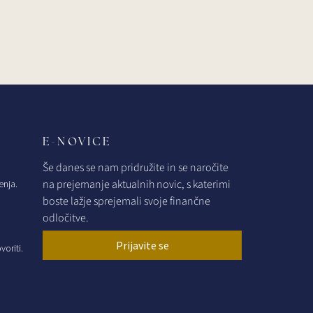
E-NOVICE
Še danes se nam pridružite in se naročite
na prejemanje aktualnih novic, s katerimi
enja.
boste lažje sprejemali svoje finančne
odločitve.
Prijavite se
oriti.