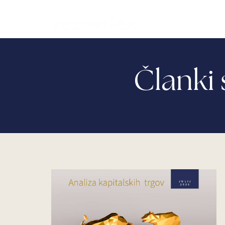
Mediji
Bl
Članki 