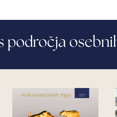
og
O nas
Cenik
s področja osebni