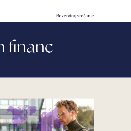
Prijava
Rezerviraj srečanje
h financ