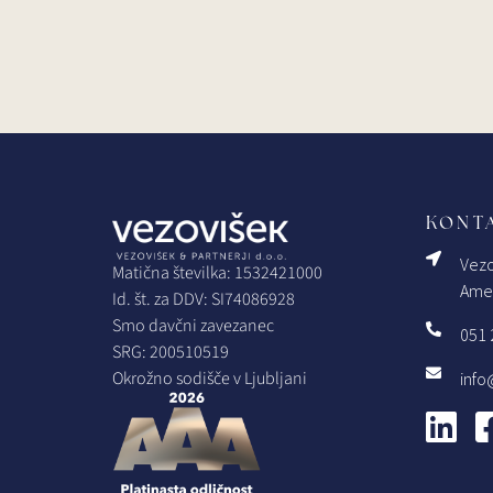
KONTA
Vezo
Matična številka: 1532421000
Amer
Id. št. za DDV: SI74086928
Smo davčni zavezanec
051 
SRG: 200510519
Okrožno sodišče v Ljubljani
info