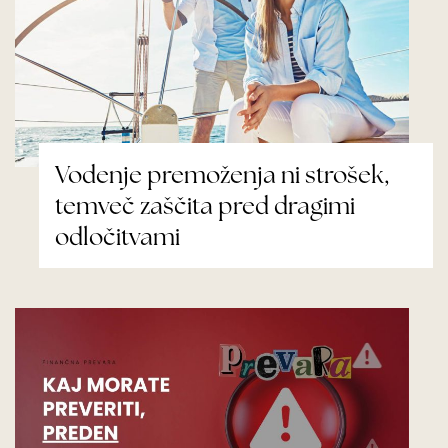
Vodenje premoženja ni strošek,
temveč zaščita pred dragimi
odločitvami