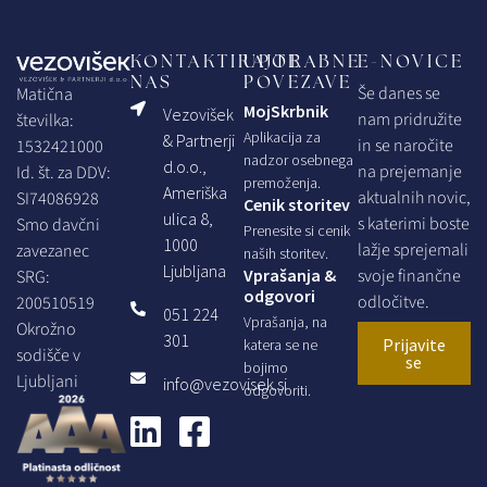
KONTAKTIRAJTE
UPORABNE
E-NOVICE
NAS
POVEZAVE
Še danes se
Matična
MojSkrbnik
Vezovišek
nam pridružite
številka:
Aplikacija za
& Partnerji
in se naročite
1532421000
nadzor osebnega
d.o.o.,
na prejemanje
Id. št. za DDV:
premoženja.
Ameriška
aktualnih novic,
SI74086928
Cenik storitev
ulica 8,
s katerimi boste
Smo davčni
Prenesite si cenik
1000
lažje sprejemali
zavezanec
naših storitev.
Ljubljana
Vprašanja &
svoje finančne
SRG:
odgovori
odločitve.
200510519
051 224
Vprašanja, na
Okrožno
301
Prijavite
katera se ne
sodišče v
se
bojimo
Ljubljani
info@vezovisek.si
odgovoriti.