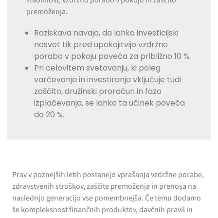
stabilnost, vzdržno porabo v pokoju in zaščito
premoženja.
Raziskava navaja, da lahko investicijski
nasvet tik pred upokojitvijo vzdržno
porabo v pokoju poveča za približno 10 %.
Pri celovitem svetovanju, ki poleg
varčevanja in investiranja vključuje tudi
zaščito, družinski proračun in fazo
izplačevanja, se lahko ta učinek poveča
do 20 %.
Prav v poznejših letih postanejo vprašanja vzdržne porabe,
zdravstvenih stroškov, zaščite premoženja in prenosa na
naslednjo generacijo vse pomembnejša. Če temu dodamo
še kompleksnost finančnih produktov, davčnih pravil in