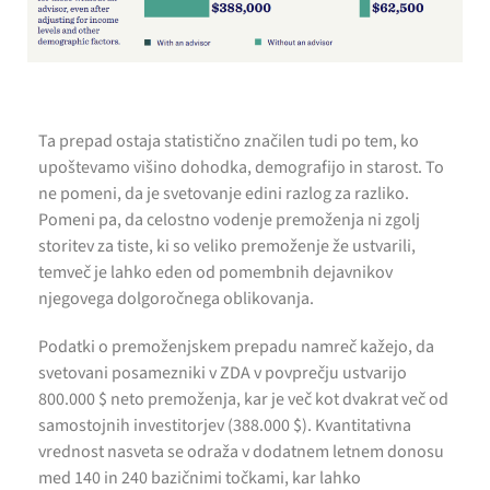
Ta prepad ostaja statistično značilen tudi po tem, ko
upoštevamo višino dohodka, demografijo in starost. To
ne pomeni, da je svetovanje edini razlog za razliko.
Pomeni pa, da celostno vodenje premoženja ni zgolj
storitev za tiste, ki so veliko premoženje že ustvarili,
temveč je lahko eden od pomembnih dejavnikov
njegovega dolgoročnega oblikovanja.
Podatki o premoženjskem prepadu namreč kažejo, da
svetovani posamezniki v ZDA v povprečju ustvarijo
800.000 $ neto premoženja, kar je več kot dvakrat več od
samostojnih investitorjev (388.000 $). Kvantitativna
vrednost nasveta se odraža v dodatnem letnem donosu
med 140 in 240 bazičnimi točkami, kar lahko