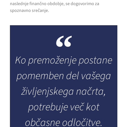
naslednje finančno obdobje, se dogovorimo za
spoznavno srečanje.
Ko premoženje postane
pomemben del vašega
življenjskega načrta,
potrebuje več kot
občasne odločitve.