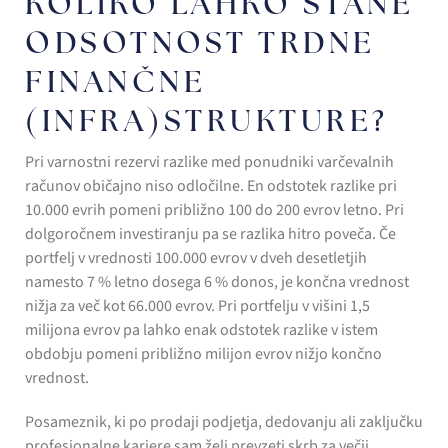
KOLIKO LAHKO STANE
ODSOTNOST TRDNE
FINANČNE
(INFRA)STRUKTURE?
Pri varnostni rezervi razlike med ponudniki varčevalnih
računov običajno niso odločilne. En odstotek razlike pri
10.000 evrih pomeni približno 100 do 200 evrov letno. Pri
dolgoročnem investiranju pa se razlika hitro poveča. Če
portfelj v vrednosti 100.000 evrov v dveh desetletjih
namesto 7 % letno dosega 6 % donos, je končna vrednost
nižja za več kot 66.000 evrov. Pri portfelju v višini 1,5
milijona evrov pa lahko enak odstotek razlike v istem
obdobju pomeni približno milijon evrov nižjo končno
vrednost.
Posameznik, ki po prodaji podjetja, dedovanju ali zaključku
profesionalne kariere sam želi prevzeti skrb za večji