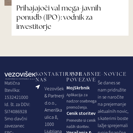
Prihajajoči val mega-javnih
ponudb (IPO): vodnik za
investitorje
KONTAKTIRAJTE
UPORABNE
E-NOVICE
NAS
POVEZAVE
Še danes se
Matična
MojSkrbnik
Vezovišek
nam pridružite
številka:
Aplikacija za
& Partnerji
in se naročite
1532421000
nadzor osebnega
d.o.o.,
na prejemanje
Id. št. za DDV:
premoženja.
Ameriška
aktualnih novic,
SI74086928
Cenik storitev
ulica 8,
s katerimi boste
Smo davčni
Prenesite si cenik
1000
lažje sprejemali
zavezanec
naših storitev.
Ljubljana
Vprašanja &
svoje finančne
SRG: