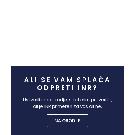
ALI SE VAM SPLAČA
ODPRETI INR?
Ustvarili smo orodje, s katerim preverite,
ali je INR primeren za vas ali ne.
NA ORODJE