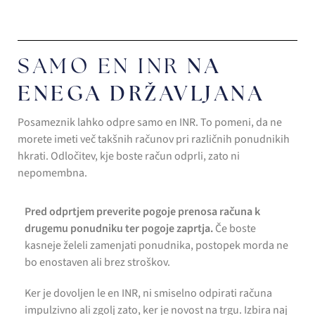
NA
SAMO EN INR
ENEGA DRŽAVLJANA
Posameznik lahko odpre samo en INR. To pomeni, da ne
morete imeti več takšnih računov pri različnih ponudnikih
hkrati. Odločitev, kje boste račun odprli, zato ni
nepomembna.
Pred odprtjem preverite pogoje prenosa računa k
drugemu ponudniku ter pogoje zaprtja.
Če boste
kasneje želeli zamenjati ponudnika, postopek morda ne
bo enostaven ali brez stroškov.
Ker je dovoljen le en INR, ni smiselno odpirati računa
impulzivno ali zgolj zato, ker je novost na trgu. Izbira naj