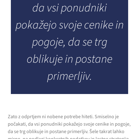
da vsi ponudniki
pokažejo svoje cenike in
pogoje, da se trg
oblikuje in postane
primerljiv.
Zato z odprtjem ni nobene potrebe hiteti. Smiselno je
počakati, da vsi ponudniki pokažejo svoje cenike in pogoje,
da se trg oblikuje in postane primerljiv. Šele takrat lahko
mirno, na podlagi konkretnih podatkov in lastne strategije,