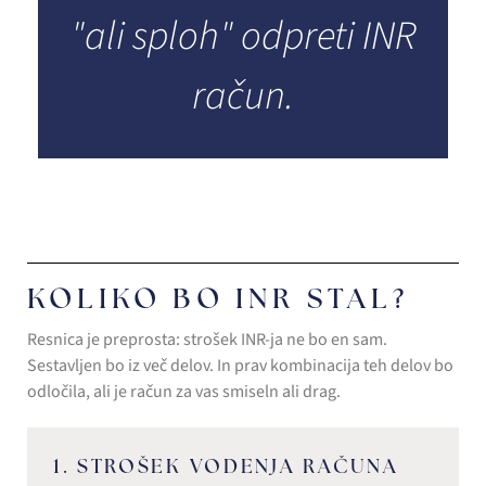
"ali sploh" odpreti INR
račun.
KOLIKO BO INR STAL?
Resnica je preprosta: strošek INR-ja ne bo en sam.
Sestavljen bo iz več delov. In prav kombinacija teh delov bo
odločila, ali je račun za vas smiseln ali drag.
1. STROŠEK VODENJA RAČUNA