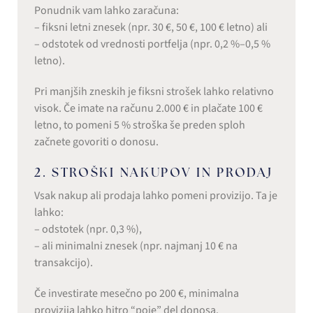
Ponudnik vam lahko zaračuna:
– fiksni letni znesek (npr. 30 €, 50 €, 100 € letno) ali
– odstotek od vrednosti portfelja (npr. 0,2 %–0,5 %
letno).
Pri manjših zneskih je fiksni strošek lahko relativno
visok. Če imate na računu 2.000 € in plačate 100 €
letno, to pomeni 5 % stroška še preden sploh
začnete govoriti o donosu.
2. STROŠKI NAKUPOV IN PRODAJ
Vsak nakup ali prodaja lahko pomeni provizijo. Ta je
lahko:
– odstotek (npr. 0,3 %),
– ali minimalni znesek (npr. najmanj 10 € na
transakcijo).
Če investirate mesečno po 200 €, minimalna
provizija lahko hitro “poje” del donosa.