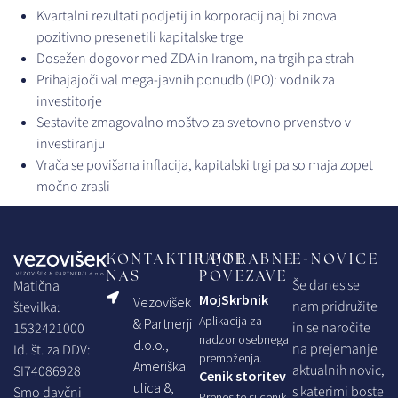
Kvartalni rezultati podjetij in korporacij naj bi znova
pozitivno presenetili kapitalske trge
Dosežen dogovor med ZDA in Iranom, na trgih pa strah
Prihajajoči val mega-javnih ponudb (IPO): vodnik za
investitorje
Sestavite zmagovalno moštvo za svetovno prvenstvo v
investiranju
Vrača se povišana inflacija, kapitalski trgi pa so maja zopet
močno zrasli
KONTAKTIRAJTE
UPORABNE
E-NOVICE
NAS
POVEZAVE
Še danes se
Matična
MojSkrbnik
Vezovišek
nam pridružite
številka:
Aplikacija za
& Partnerji
in se naročite
1532421000
nadzor osebnega
d.o.o.,
na prejemanje
Id. št. za DDV:
premoženja.
Ameriška
aktualnih novic,
SI74086928
Cenik storitev
ulica 8,
s katerimi boste
Smo davčni
Prenesite si cenik