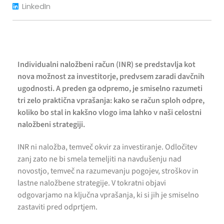
LinkedIn
Individualni naložbeni račun (INR) se predstavlja kot
nova možnost za investitorje, predvsem zaradi davčnih
ugodnosti. A preden ga odpremo, je smiselno razumeti
tri zelo praktična vprašanja: kako se račun sploh odpre,
koliko bo stal in kakšno vlogo ima lahko v naši celostni
naložbeni strategiji.
INR ni naložba, temveč okvir za investiranje. Odločitev
zanj zato ne bi smela temeljiti na navdušenju nad
novostjo, temveč na razumevanju pogojev, stroškov in
lastne naložbene strategije. V tokratni objavi
odgovarjamo na ključna vprašanja, ki si jih je smiselno
zastaviti pred odprtjem.