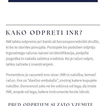
KAKO ODPRETI INR?
INR lahko odpremo pri banki ali borznoposredniški družbi,
ki bo to storitev ponujala. Postopek bo podoben odprtju
trgovalnega računa: opravi se identifikacija, podpiše
pogodba in nakaže začetna sredstva. Ko je račun odprt,
lahko začnete z investiranjem.
Pomembno je razumeti eno stvar: INR ni naložba, temveč
račun. Gre za “davčno embalažo”, znotraj katere kupujete
naložbe. Donosnost zato ne bo odvisna od tega, da imate
INR, ampak od tega, katere instrumente boste izbrali.
PRED ODPRTJEM SI ZATO VZEMITE