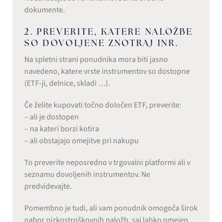
dokumente.
2. PREVERITE, KATERE NALOŽBE
SO DOVOLJENE ZNOTRAJ INR.
Na spletni strani ponudnika mora biti jasno
navedeno, katere vrste instrumentov so dostopne
(ETF-ji, delnice, skladi …).
Če želite kupovati točno določen ETF, preverite:
– ali je dostopen
– na kateri borzi kotira
– ali obstajajo omejitve pri nakupu
To preverite neposredno v trgovalni platformi ali v
seznamu dovoljenih instrumentov. Ne
predvidevajte.
Pomembno je tudi, ali vam ponudnik omogoča širok
nabor nizkostroškovnih naložb, saj lahko omejen