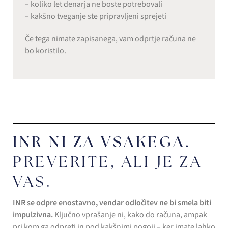
– koliko let denarja ne boste potrebovali
– kakšno tveganje ste pripravljeni sprejeti
Če tega nimate zapisanega, vam odprtje računa ne
bo koristilo.
INR NI ZA VSAKEGA.
PREVERITE, ALI JE ZA
VAS.
INR se odpre enostavno, vendar odločitev ne bi smela biti
impulzivna.
Ključno vprašanje ni, kako do računa, ampak
pri kom ga odpreti in pod kakšnimi pogoji – ker imate lahko