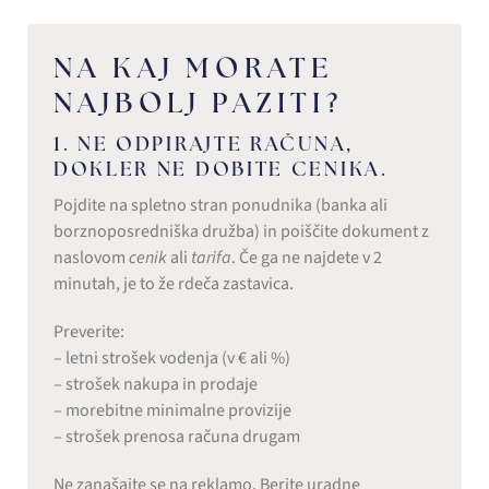
NA KAJ MORATE
NAJBOLJ PAZITI?
1. NE ODPIRAJTE RAČUNA,
DOKLER NE DOBITE CENIKA.
Pojdite na spletno stran ponudnika (banka ali
borznoposredniška družba) in poiščite dokument z
naslovom
cenik
ali
tarifa
. Če ga ne najdete v 2
minutah, je to že rdeča zastavica.
Preverite:
– letni strošek vodenja (v € ali %)
– strošek nakupa in prodaje
– morebitne minimalne provizije
– strošek prenosa računa drugam
Ne zanašajte se na reklamo. Berite uradne