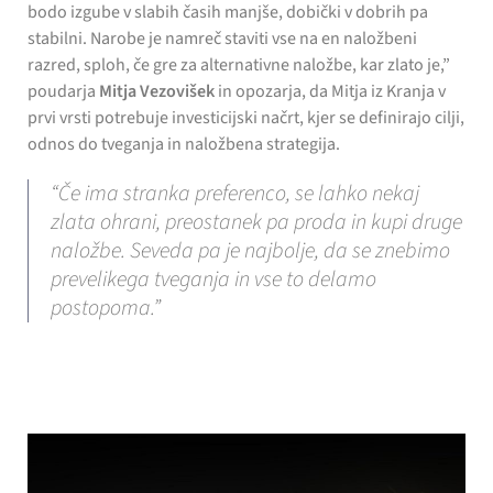
bodo izgube v slabih časih manjše, dobički v dobrih pa
stabilni. Narobe je namreč staviti vse na en naložbeni
razred, sploh, če gre za alternativne naložbe, kar zlato je,”
poudarja
Mitja Vezovišek
in opozarja, da Mitja iz Kranja v
prvi vrsti potrebuje investicijski načrt, kjer se definirajo cilji,
odnos do tveganja in naložbena strategija.
“Če ima stranka preferenco, se lahko nekaj
zlata ohrani, preostanek pa proda in kupi druge
naložbe. Seveda pa je najbolje, da se znebimo
prevelikega tveganja in vse to delamo
postopoma.”