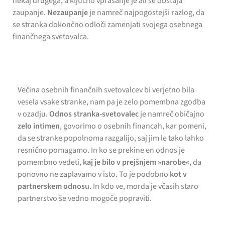
nekaj drugega, a ključno vprašanje je ali še obstaja
zaupanje.
Nezaupanje
je namreč najpogostejši razlog, da
se stranka dokončno odloči zamenjati svojega osebnega
finančnega svetovalca.
Večina osebnih finančnih svetovalcev bi verjetno bila
vesela vsake stranke, nam pa je zelo pomembna zgodba
v ozadju.
Odnos stranka-svetovalec
je namreč običajno
zelo intimen
, govorimo o osebnih financah, kar pomeni,
da se stranke popolnoma razgalijo, saj jim le tako lahko
resnično pomagamo. In ko se prekine en odnos je
pomembno vedeti,
kaj je bilo v prejšnjem »narobe«
, da
ponovno ne zaplavamo v isto. To je podobno
kot v
partnerskem odnosu
. In kdo ve, morda je včasih staro
partnerstvo še vedno mogoče popraviti.