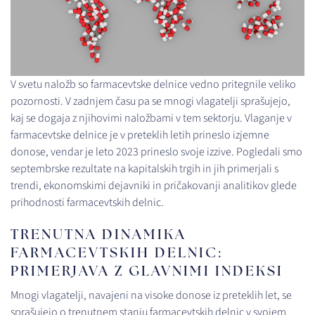
V svetu naložb so farmacevtske delnice vedno pritegnile veliko
pozornosti. V zadnjem času pa se mnogi vlagatelji sprašujejo,
kaj se dogaja z njihovimi naložbami v tem sektorju. Vlaganje v
farmacevtske delnice je v preteklih letih prineslo izjemne
donose, vendar je leto 2023 prineslo svoje izzive. Pogledali smo
septembrske rezultate na kapitalskih trgih in jih primerjali s
trendi, ekonomskimi dejavniki in pričakovanji analitikov glede
prihodnosti farmacevtskih delnic.
TRENUTNA DINAMIKA
FARMACEVTSKIH DELNIC:
PRIMERJAVA Z GLAVNIMI INDEKSI
Mnogi vlagatelji, navajeni na visoke donose iz preteklih let, se
sprašujejo o trenutnem stanju farmacevtskih delnic v svojem