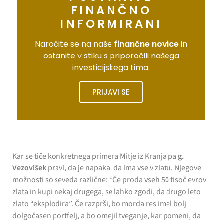
FINANČNO
INFORMIRANI
Naročite se na naše
finančne novice
in
ostanite v stiku s priporočili našega
investicijskega tima.
PRIJAVI SE
Kar se tiče konkretnega primera Mitje iz Kranja pa
g.
Vezovišek
pravi, da je napaka, da ima vse v zlatu. Njegove
možnosti so seveda različne: “Če proda vseh 50 tisoč evrov
zlata in kupi nekaj drugega, se lahko zgodi, da drugo leto
zlato “eksplodira”. Če razprši, bo morda res imel bolj
dolgočasen portfelj, a bo omejil tveganje, kar pomeni, da