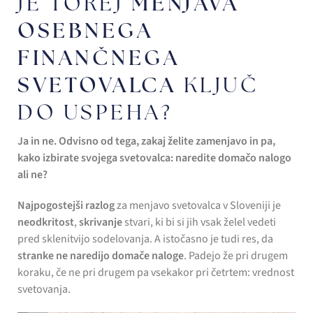
MENJAVA
JE TOREJ
OSEBNEGA
FINANČNEGA
SVETOVALCA
KLJUČ
DO USPEHA?
Ja in ne. Odvisno od tega, zakaj želite zamenjavo in pa,
kako izbirate svojega svetovalca: naredite domačo nalogo
ali ne?
Najpogostejši razlog
za menjavo svetovalca v Sloveniji je
neodkritost
,
skrivanje
stvari, ki bi si jih vsak želel vedeti
pred sklenitvijo sodelovanja. A istočasno je tudi res, da
stranke ne naredijo domače naloge
. Padejo že pri drugem
koraku, če ne pri drugem pa vsekakor pri četrtem: vrednost
svetovanja.