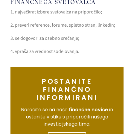
FINANČNEGA SVETOVALCA
1. največkrat izbere svetovalca na priporočilo;
2. preveri reference, forume, spletno stran, linkedIn;
3. se dogovori za osebno srečanje;
4. vpraša za vrednost sodelovanja.
POSTANITE
FINANČNO
INFORMIRANI
Naročite se na naše
finančne novice
in
ostanite v stiku s priporočili našega
investicijskega tima.