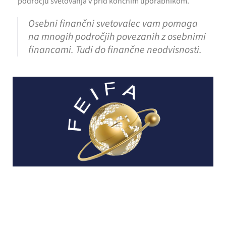
področju svetovanja v prid končnim uporabnikom.
Osebni finančni svetovalec vam pomaga
na mnogih področjih povezanih z osebnimi
financami. Tudi do finančne neodvisnosti.