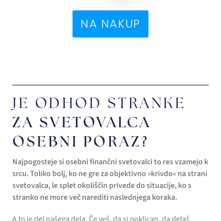
NA NAKUP
JE ODHOD STRANKE
ZA SVETOVALCA
OSEBNI PORAZ?
Najpogosteje si osebni finančni svetovalci to res vzamejo k
srcu. Toliko bolj, ko ne gre za objektivno »krivdo« na strani
svetovalca, le splet okoliščin privede do situacije, ko s
stranko ne more več narediti naslednjega koraka.
A to je del našega dela. Če veš, da si poklican, da delaš