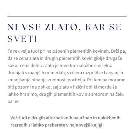
NI VSE ZLATO,
KAR SE
SVETI
Ta rek velja tudi pri naložbenih plemenitih kovinah. Drži pa,
da se cena zlata in drugih plemenitih kovin giblje drugače
kakor cena delnic. Zato je tovrstne naložbe smiselno
dodajati v manjših odmerkih, s ciljem razpršitve tveganj in
zmanjšanja nihanja vrednosti portfelja. Pri tem pa moramo
biti pozorni na obliko, saj zlato v fizični obliki morda še
lahko hranimo, drugih plemenitih kovin s srebrom na čelu
pa ne.
Več tudi o drugih alternativnih naložbah in naložbenih
razredih si lahko preberete v najnovejši knjigi: