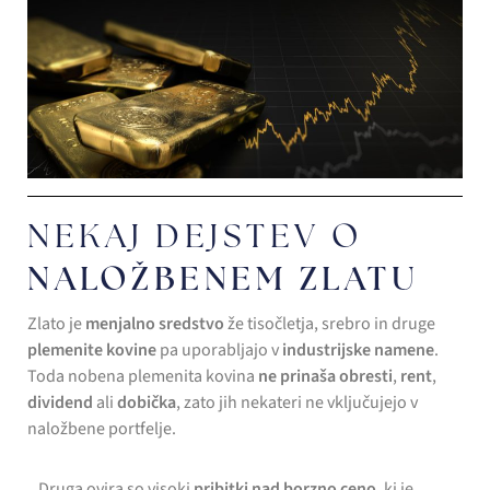
NEKAJ DEJSTEV O
NALOŽBENEM ZLATU
Zlato je
menjalno sredstvo
že tisočletja, srebro in druge
plemenite kovine
pa uporabljajo v
industrijske
namene
.
Toda nobena plemenita kovina
ne prinaša obresti
,
rent
,
dividend
ali
dobička
, zato jih nekateri ne vključujejo v
naložbene portfelje.
Druga ovira so visoki
pribitki nad borzno ceno
, ki je