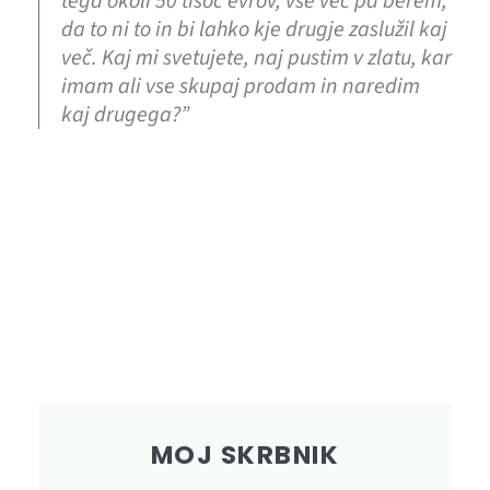
tega okoli 50 tisoč evrov, vse več pa berem,
da to ni to in bi lahko kje drugje zaslužil kaj
več. Kaj mi svetujete, naj pustim v zlatu, kar
imam ali vse skupaj prodam in naredim
kaj drugega?”
MOJ SKRBNIK