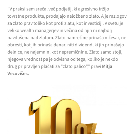
“V praksi sem srečal več podjetij, ki agresivno tržijo
tovrstne produkte, prodajajo naložbeno zlato. A je razlogov
za zlato prav toliko kot proti zlatu, kot investiciji. V svetu je
veliko wealth managerjev in večina od njih ni najbolj
navdušena nad zlatom. Zlato namreč ne prinaša ničesar, ne
obresti, kot jih prinaša denar, niti dividend, ki jih prinašajo
delnice, ne najemnin, kot nepremičnine. Zlato samo stoji,
njegova vrednost pa je odvisna od tega, koliko je nekdo
drug pripravljen plačati za “zlato palico”,” pravi
Mitja
Vezovišek.