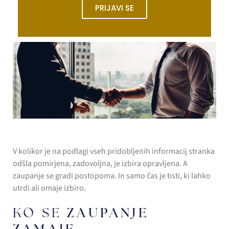
PRIJAVI SE
V kolikor je na podlagi vseh pridobljenih informacij stranka
odšla pomirjena, zadovoljna, je izbira opravljena. A
zaupanje se gradi postopoma. In samo čas je tisti, ki lahko
utrdi ali omaje izbiro.
ZAUPANJE
KO SE
ZAMAJE …