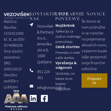
KONTAKTIRAJTE
UPORABNE
E-NOVICE
NAS
POVEZAVE
Še danes se
Matična
MojSkrbnik
Vezovišek
nam pridružite
številka:
Aplikacija za
& Partnerji
in se naročite
1532421000
nadzor osebnega
d.o.o.,
na prejemanje
Id. št. za DDV:
premoženja.
Ameriška
aktualnih novic,
SI74086928
Cenik storitev
ulica 8,
s katerimi boste
Smo davčni
Prenesite si cenik
1000
lažje sprejemali
zavezanec
naših storitev.
Ljubljana
Vprašanja &
svoje finančne
SRG:
odgovori
odločitve.
200510519
051 224
Vprašanja, na
Okrožno
301
Prijavite
katera se ne
sodišče v
se
bojimo
Ljubljani
info@vezovisek.si
odgovoriti.