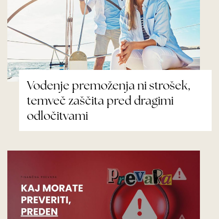
Vodenje premoženja ni strošek,
temveč zaščita pred dragimi
odločitvami