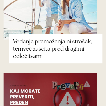
Vodenje premoženja ni strošek,
temveč zaščita pred dragimi
odločitvami