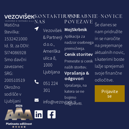
KONTAKTIRAJTE
UPORABNE
E-NOVICE
NAS
POVEZAVE
Še danes se
Matična
MojSkrbnik
Vezovišek
nam pridružite
številka:
Aplikacija za
& Partnerji
in se naročite
1532421000
nadzor osebnega
d.o.o.,
na prejemanje
Id. št. za DDV:
premoženja.
Ameriška
aktualnih novic,
SI74086928
Cenik storitev
ulica 8,
s katerimi boste
Smo davčni
Prenesite si cenik
1000
lažje sprejemali
zavezanec
naših storitev.
Ljubljana
Vprašanja &
svoje finančne
SRG:
odgovori
odločitve.
200510519
051 224
Vprašanja, na
Okrožno
301
Prijavite
katera se ne
sodišče v
se
bojimo
Ljubljani
info@vezovisek.si
odgovoriti.