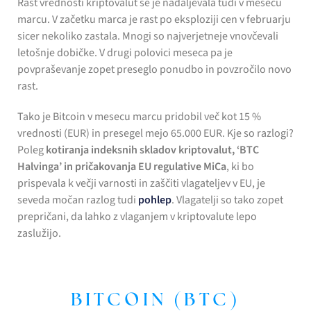
Rast vrednosti kriptovalut se je nadaljevala tudi v mesecu
marcu. V začetku marca je rast po eksploziji cen v februarju
sicer nekoliko zastala. Mnogi so najverjetneje vnovčevali
letošnje dobičke. V drugi polovici meseca pa je
povpraševanje zopet preseglo ponudbo in povzročilo novo
rast.
Tako je Bitcoin v mesecu marcu pridobil več kot 15 %
vrednosti (EUR) in presegel mejo 65.000 EUR. Kje so razlogi?
Poleg
kotiranja indeksnih skladov kriptovalut, ‘BTC
Halvinga’ in pričakovanja EU regulative MiCa
, ki bo
prispevala k večji varnosti in zaščiti vlagateljev v EU, je
seveda močan razlog tudi
pohlep
. Vlagatelji so tako zopet
prepričani, da lahko z vlaganjem v kriptovalute lepo
zaslužijo.
BITCOIN (BTC)