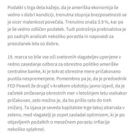
Podatki s trga dela kažejo, da je ameriška ekonomija še
vedno v dobri kondiciji, trenutna stopnja brezposelnosti se
je sicer malenkost povečala. Trenutno znaša 3.9 %, kar pa
je še vedno odličen podatek. Tudi potrošnja prebivalstva je
po zadnjih analizah nekoliko porastla in napovedi za
preostanek leta so dobre.
19. marca so bile vse oči svetovnih vlagateljev uperjene v
redno zasedanje odbora za obrestno politiko ameriške
centralne banke, ki je tokrat obrestne mere pričakovano
pustila nespremenjene. Pomembno pa je, da je predsednik
FED Powell že drugič v kratkem obdobju javno izjavil, da je
začetek zniževanja obrestnih mer v letošnjem letu vsekakor
pričakovan, zelo možno je, da bo prišlo celo do treh
znižanj. Ta izjava je seveda kapitalske trge takoj obarvala v
zeleno, med vlagatelji je zopet zavladal optimizem, ki je po
objavljenih podatkih o mesečnem porastu inflacije
nekoliko splahnel.