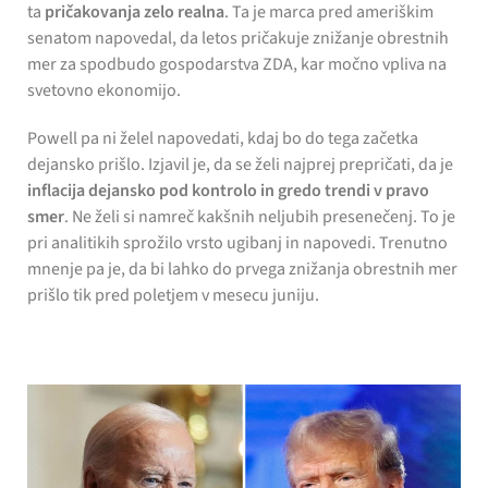
ta
pričakovanja zelo realna
. Ta je marca pred ameriškim
senatom napovedal, da letos pričakuje znižanje obrestnih
mer za spodbudo gospodarstva ZDA, kar močno vpliva na
svetovno ekonomijo.
Powell pa ni želel napovedati, kdaj bo do tega začetka
dejansko prišlo. Izjavil je, da se želi najprej prepričati, da je
inflacija dejansko pod kontrolo in gredo trendi v pravo
smer
. Ne želi si namreč kakšnih neljubih presenečenj. To je
pri analitikih sprožilo vrsto ugibanj in napovedi. Trenutno
mnenje pa je, da bi lahko do prvega znižanja obrestnih mer
prišlo tik pred poletjem v mesecu juniju.