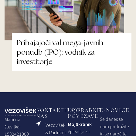
Prihajajoči val mega-javnih
ponudb (IPO): vodnik za
investitorje
KONTAKTIRAJTE
UPORABNE
E-NOVICE
NAS
POVEZAVE
Še danes se
Matična
MojSkrbnik
Vezovišek
nam pridružite
številka:
Aplikacija za
& Partnerji
in se naročite
1532421000