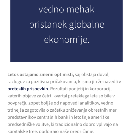
vedno mehak
pristanek globalne
ekonomije.
Letos ostajamo zmerni optimisti,
saj obstaja dovolj
razlogov za pozitivna pričakovanja, ki smo jih že navedli v
preteklih prispevkih
. Rezultati podjetij in korporacij,
katerih objave za četrti kvartal preteklega leta so bile v
povprečju zopet boljše od napovedi analitikov, vedno
trdnejša zagotovila o začetku zniževanja obrestnih mer
predstavnikov centralnih bank in letošnje ameriške
predsedniške volitve, ki tradicionalno dobro vplivajo na
kapitalske trge, podpirajo naše prepričanje.