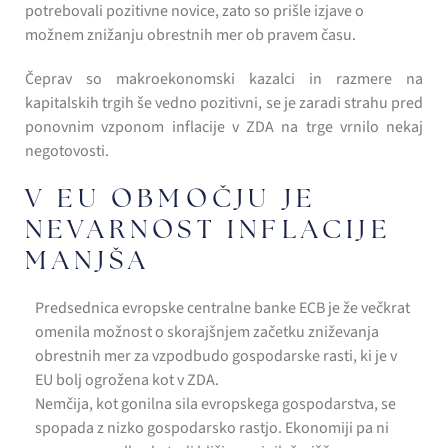
potrebovali pozitivne novice, zato so prišle izjave o
možnem znižanju obrestnih mer ob pravem času.
Čeprav so makroekonomski kazalci in razmere na
kapitalskih trgih še vedno pozitivni, se je zaradi strahu pred
ponovnim vzponom inflacije v ZDA na trge vrnilo nekaj
negotovosti.
V EU OBMOČJU JE
NEVARNOST INFLACIJE
MANJŠA
Predsednica evropske centralne banke ECB je že večkrat
omenila možnost o skorajšnjem začetku zniževanja
obrestnih mer za vzpodbudo gospodarske rasti, ki je v
EU bolj ogrožena kot v ZDA.
Nemčija, kot gonilna sila evropskega gospodarstva, se
spopada z nizko gospodarsko rastjo. Ekonomiji pa ni